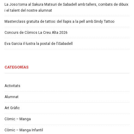
La Joso torna al Sakura Matsuri de Sabadell amb tallers, combats de dibuix
i el talent del nostre alumnat
Masterclass gratuïta de tattoo: del llapis a la pell amb Sindy Tattoo
Concurs de Còmics La Creu Alta 2026
Eva Garcia il·lustra la postal de l’iSabadell
CATEGORÍAS
Activitats
Alumnat
Art Gràfic
Còmic – Manga
Còmic – Manga Infantil