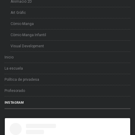
Animació 2D
Art Gràfic
Còmic-Manga
Còmic-Manga Infantil
Visual Development
Inicio
La escuela
Política de privadesa
Profesorado
INSTAGRAM