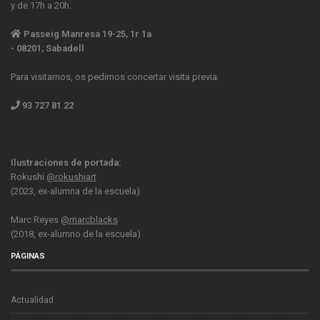
y de 17h a 20h:
Passeig Manresa 19-25, 1r 1a
- 08201, Sabadell
Para visitarnos, os pedimos concertar visita previa.
93 727 81 22
Ilustraciones de portada:
Rokushi
@rokushiart
(2023, ex-alumna de la escuela)
Marc Reyes
@marcblacks
(2018, ex-alumno de la escuela)
PÁGINAS
Actualidad