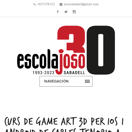
+937278122
jososabadell@gmail.com
NAVEGACIÓN
CURS DE GAME ART 3D PER IOS I