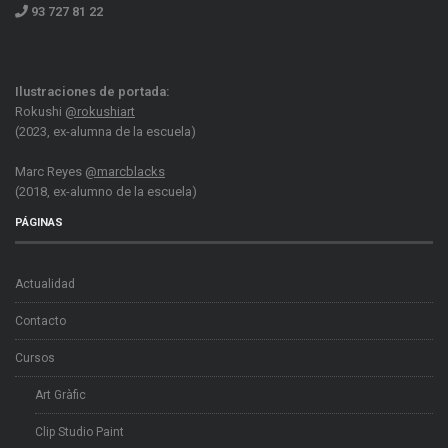
93 727 81 22
Ilustraciones de portada:
Rokushi
@rokushiart
(2023, ex-alumna de la escuela)
Marc Reyes
@marcblacks
(2018, ex-alumno de la escuela)
PÁGINAS
Actualidad
Contacto
Cursos
Art Gràfic
Clip Studio Paint