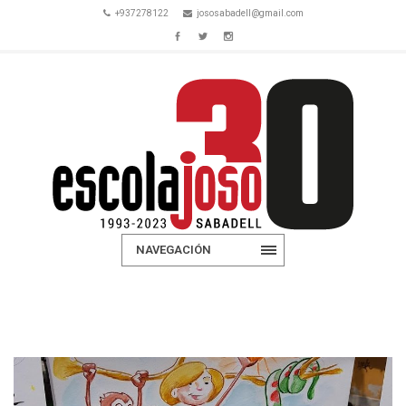
+937278122
jososabadell@gmail.com
NAVEGACIÓN