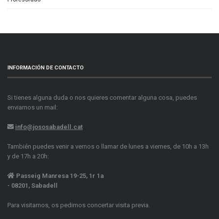
INFORMACIÓN DE CONTACTO
Si tienes alguna duda o nos quieres comentar alguna cosa, puedes
enviarnos un mail:
info@jososabadell.cat
También puedes venir a vernos o llamar de lunes a viernes, de 10h a 13h
y de 17h a 20h:
Passeig Manresa 19-25, 1r 1a
- 08201, Sabadell
Para visitarnos, os pedimos concertar visita previa.