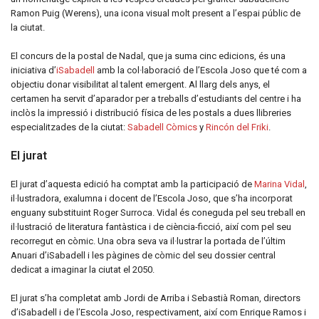
Ramon Puig (Werens), una icona visual molt present a l’espai públic de
la ciutat.
El concurs de la postal de Nadal, que ja suma cinc edicions, és una
iniciativa d’
iSabadell
amb la col·laboració de l’Escola Joso que té com a
objectiu donar visibilitat al talent emergent. Al llarg dels anys, el
certamen ha servit d’aparador per a treballs d’estudiants del centre i ha
inclòs la impressió i distribució física de les postals a dues llibreries
especialitzades de la ciutat:
Sabadell Còmics
y
Rincón del Friki
.
El jurat
El jurat d’aquesta edició ha comptat amb la participació de
Marina Vidal
,
il·lustradora, exalumna i docent de l’Escola Joso, que s’ha incorporat
enguany substituint Roger Surroca. Vidal és coneguda pel seu treball en
il·lustració de literatura fantàstica i de ciència-ficció, així com pel seu
recorregut en còmic. Una obra seva va il·lustrar la portada de l’últim
Anuari d’iSabadell i les pàgines de còmic del seu dossier central
dedicat a imaginar la ciutat el 2050.
El jurat s’ha completat amb Jordi de Arriba i Sebastià Roman, directors
d’iSabadell i de l’Escola Joso, respectivament, així com Enrique Ramos i