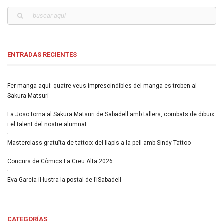
ENTRADAS RECIENTES
Fer manga aquí: quatre veus imprescindibles del manga es troben al
Sakura Matsuri
La Joso torna al Sakura Matsuri de Sabadell amb tallers, combats de dibuix
i el talent del nostre alumnat
Masterclass gratuïta de tattoo: del llapis a la pell amb Sindy Tattoo
Concurs de Còmics La Creu Alta 2026
Eva Garcia il·lustra la postal de l’iSabadell
CATEGORÍAS