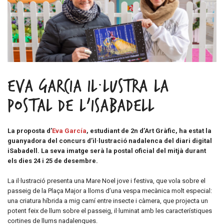
Eva Garcia il·lustra la
postal de l’iSabadell
La proposta d’
Eva García
, estudiant de 2n d’Art Gràfic, ha estat la
guanyadora del concurs d’il·lustració nadalenca del diari digital
iSabadell. La seva imatge serà la postal oficial del mitjà durant
els dies 24 i 25 de desembre.
La il·lustració presenta una Mare Noel jove i festiva, que vola sobre el
passeig de la Plaça Major a lloms d’una vespa mecànica molt especial:
una criatura híbrida a mig camí entre insecte i càmera, que projecta un
potent feix de llum sobre el passeig, il·luminat amb les característiques
cortines de llums nadalenques.