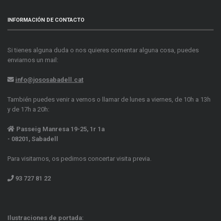
INFORMACIÓN DE CONTACTO
Si tienes alguna duda o nos quieres comentar alguna cosa, puedes
enviarnos un mail:
info@jososabadell.cat
También puedes venir a vernos o llamar de lunes a viernes, de 10h a 13h
y de 17h a 20h:
Passeig Manresa 19-25, 1r 1a
- 08201, Sabadell
Para visitarnos, os pedimos concertar visita previa.
93 727 81 22
Ilustraciones de portada: