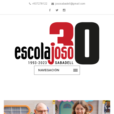
+937278122
jososabadell@gmail.com
NAVEGACIÓN