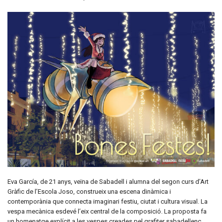
Eva García, de 21 anys, veïna de Sabadell i alumna del segon curs d’Art
Gràfic de l’Escola Joso, construeix una escena dinàmica i
contemporània que connecta imaginari festiu, ciutat i cultura visual. La
vespa mecànica esdevé l’eix central de la composició. La proposta fa
un homenatge explícit a les vespes creades pel grafiter sabadellenc