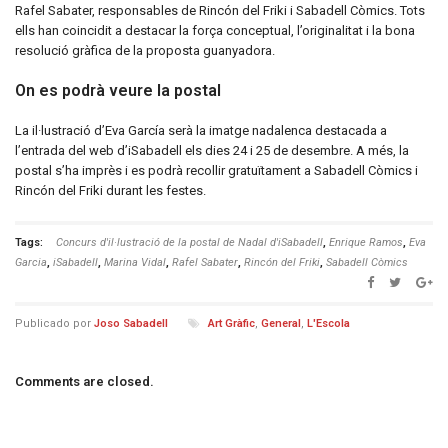
Rafel Sabater, responsables de Rincón del Friki i Sabadell Còmics. Tots
ells han coincidit a destacar la força conceptual, l’originalitat i la bona
resolució gràfica de la proposta guanyadora.
On es podrà veure la postal
La il·lustració d’Eva García serà la imatge nadalenca destacada a
l’entrada del web d’iSabadell els dies 24 i 25 de desembre. A més, la
postal s’ha imprès i es podrà recollir gratuïtament a Sabadell Còmics i
Rincón del Friki durant les festes.
Tags:
Concurs d'il·lustració de la postal de Nadal d'iSabadell
,
Enrique Ramos
,
Eva
Garcia
,
iSabadell
,
Marina Vidal
,
Rafel Sabater
,
Rincón del Friki
,
Sabadell Còmics
Publicado por
Joso Sabadell
Art Gràfic
,
General
,
L'Escola
Comments are closed.