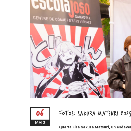
06
FOTOS: Sakura Matsuri 202
MAIG
Quarta Fira Sakura Matsuri, un esdeven