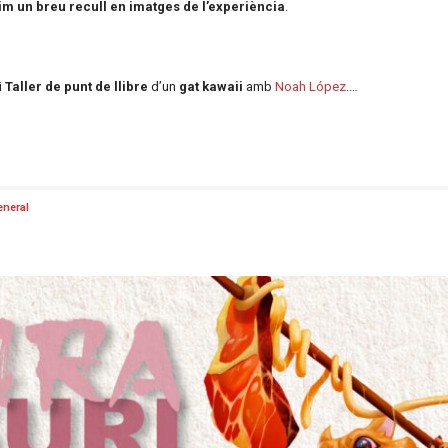
im un breu recull en imatges de l’experiència
.
i
Taller de punt de llibre
d’un
gat kawaii
amb
Noah López
.…
eneral