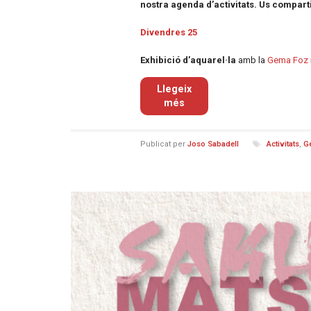
nostra agenda d’activitats. Us compart
Divendres 25
Exhibició d’aquarel·la
amb la
Gema Foz
Llegeix
més
Publicat per
Joso Sabadell
Activitats
,
G