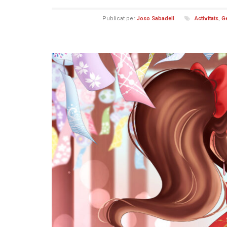
Publicat per
Joso Sabadell
Activitats
,
G