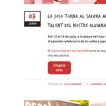
07
La Joso torna al Sakura Ma
JUNY
talent del nostre alumn
Del 12 al 14 de juny, a la plaça del Gas 
d’aquesta celebració de la cultura japo
El
Sakura Matsuri de Sabadell
torna un any 
tots els públics.…
Llegeix
més
Publicat per
Joso Sabadell
Activitats
,
G