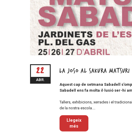
22
La Joso al Sakura Matsuri
ABR.
Aquest cap de setmana Sabadell s’omp
Sabadell ens fa molta il·lusió ser-hi a
Tallers, exhibicions, xerrades i el tradici
de la nostra escola.…
Llegeix
més