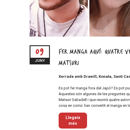
09
Fer manga aquí: quatre ve
JUNY
Matsuri
Xerrada amb Drawill, Konata, Santi Ca
Es pot fer manga fora del Japó? Es pot pu
Aquestes són algunes de les preguntes 
Matsuri Sabadell i que reunirà quatre autor
cosa en comú: han convertit el manga en l
Llegeix
més