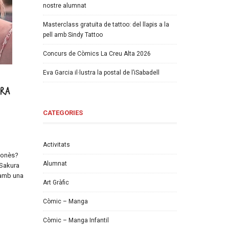
nostre alumnat
Masterclass gratuïta de tattoo: del llapis a la
pell amb Sindy Tattoo
Concurs de Còmics La Creu Alta 2026
Eva Garcia il·lustra la postal de l’iSabadell
ura
CATEGORIES
Activitats
aponès?
Alumnat
 Sakura
ò amb una
Art Gràfic
Còmic – Manga
Còmic – Manga Infantil