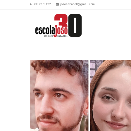
+937278122
jososabadell@gmail.com