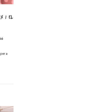
x i el
ció
 per a