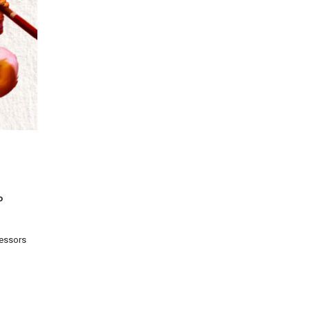
o
fessors