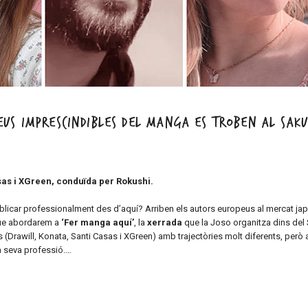
us imprescindibles del manga es troben al Sak
sas i XGreen, conduïda per Rokushi.
blicar professionalment des d’aquí? Arriben els autors europeus al mercat j
que abordarem a
‘Fer manga aquí’
, la
xerrada
que la Joso organitza dins del
s (Drawill, Konata, Santi Casas i XGreen) amb trajectòries molt diferents, per
a seva professió.…