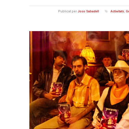
Publicat per
Joso Sabadell
Activitats
,
G