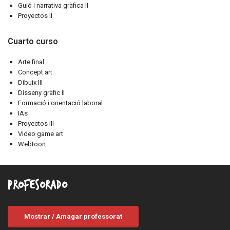
Guió i narrativa gràfica II
Proyectos II
Cuarto curso
Arte final
Concept art
Dibuix III
Disseny gràfic II
Formació i orientació laboral
IAs
Proyectos III
Video game art
Webtoon
Profesorado
Mostrar / Amagar professorat