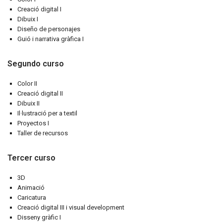
Creació digital I
Dibuix I
Diseño de personajes
Guió i narrativa gràfica I
Segundo curso
Color II
Creació digital II
Dibuix II
Il·lustració per a textil
Proyectos I
Taller de recursos
Tercer curso
3D
Animació
Caricatura
Creació digital III i visual development
Disseny gràfic I