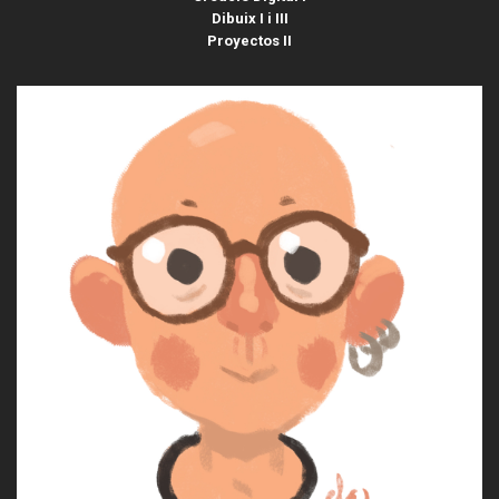
Dibuix I i III
Proyectos II