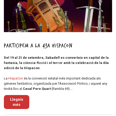
Participem a la 43a Hispacon
Del 19 al 21 de setembre, Sabadell es converteix en capital de la
fantasia, la ciència-ficció i el terror amb la celebració de la 43a
edició de la Hispacon.
La
HispaCon
és la convenció estatal més important dedicada als
gèneres fantàstics, organitzada per l’Associació Pórtico, i aquest any
tindrà lloc al
Casal Pere Quart
(Rambla 69).…
Llegeix
més