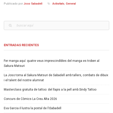
Publicado por
Joso Sabadell
Activitats
,
General
ENTRADAS RECIENTES
Fer manga aquí: quatre veus imprescindibles del manga es troben al
Sakura Matsuri
La Joso torna al Sakura Matsuri de Sabadell amb tallers, combats de dibuix
i el talent del nostre alumnat
Masterclass gratuïta de tattoo: del llapis a la pell amb Sindy Tattoo
Concurs de Còmics La Creu Alta 2026
Eva Garcia il·lustra la postal de l’iSabadell