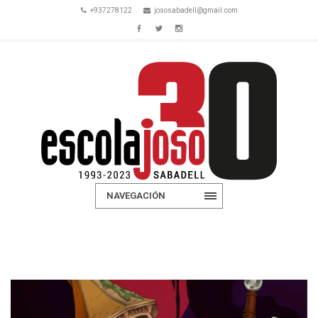
+937278122
jososabadell@gmail.com
NAVEGACIÓN