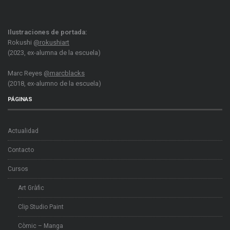
Ilustraciones de portada:
Rokushi
@rokushiart
(2023, ex-alumna de la escuela)
Marc Reyes
@marcblacks
(2018, ex-alumno de la escuela)
PÁGINAS
Actualidad
Contacto
Cursos
Art Gràfic
Clip Studio Paint
Còmic – Manga