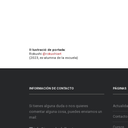
Il·lustració de portada:
Rokushi
@rokushiart
(2023, ex-alumna de la escuela)
INFORMACIÓN DE CONTACTO
PÁGINAS
Si tienes alguna duda o nos quieres
Actualid
comentar alguna cosa, puedes enviarnos un
Contacto
mail:
Cursos