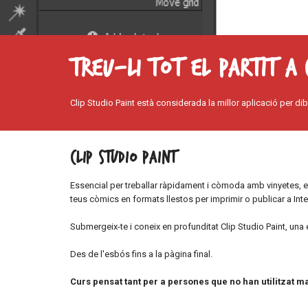
Treu-li tot el partit a C
Clip Studio Paint està considerada la millor aplicació per d
Clip Studio Paint
Essencial per treballar ràpidament i còmoda amb vinyetes, ent
teus còmics en formats llestos per imprimir o publicar a Intern
Submergeix-te i coneix en profunditat Clip Studio Paint, una e
Des de l'esbós fins a la pàgina final.
Curs pensat tant per a persones que no han utilitzat ma