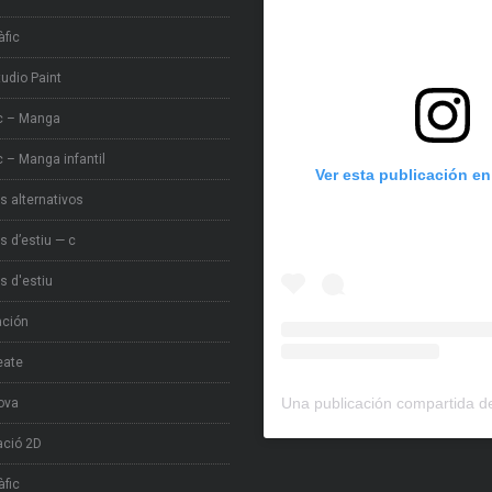
àfic
tudio Paint
c – Manga
 – Manga infantil
Ver esta publicación e
s alternativos
s d’estiu — c
s d'estiu
ación
eate
ova
ció 2D
àfic