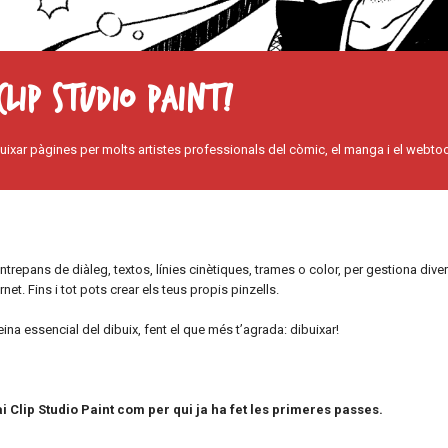
lip Studio Paint!
ibuixar pàgines per molts artistes professionals del còmic, el manga i el webto
repans de diàleg, textos, línies cinètiques, trames o color, per gestiona diver
et. Fins i tot pots crear els teus propis pinzells.
ina essencial del dibuix, fent el que més t’agrada: dibuixar!
i Clip Studio Paint com per qui ja ha fet les primeres passes.