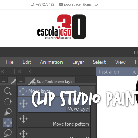
+937278122
jososabadell@gmail.com
Clip Studio Pain