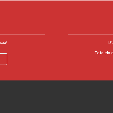
ció!
D’
Tots els 