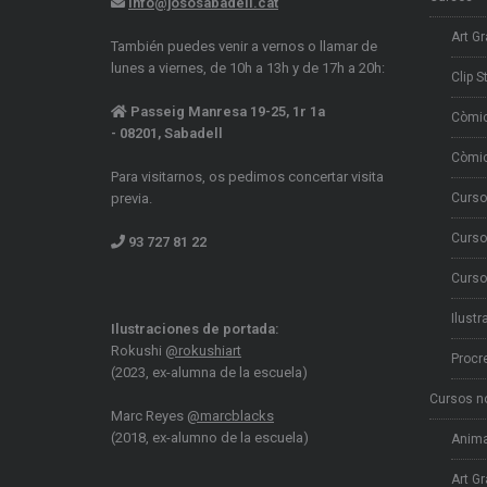
info@jososabadell.cat
Art Gr
También puedes venir a vernos o llamar de
lunes a viernes, de 10h a 13h y de 17h a 20h:
Clip S
Passeig Manresa 19-25, 1r 1a
Còmi
- 08201, Sabadell
Còmic
Para visitarnos, os pedimos concertar visita
previa.
Curso
Curso
93 727 81 22
Curso
Ilustr
Ilustraciones de portada:
Rokushi
@rokushiart
Procr
(2023, ex-alumna de la escuela)
Cursos n
Marc Reyes
@marcblacks
(2018, ex-alumno de la escuela)
Anima
Art Gr