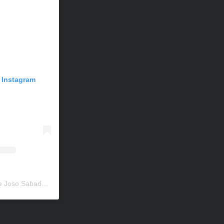
n Instagram
Una publicación compartida de Joso Sabadell (@escolajososabadell)