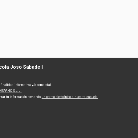
cola Joso Sabadell
finalidad informativa y/o comercial.
ISPANO S.L.U.
rrar tu información enviando
un correo electrónico a nuestra escuela
.