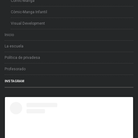
Còmic-Manga
Còmic-Manga Infantil
Visual Development
Inicio
La escuela
Política de privadesa
Profesorado
INSTAGRAM