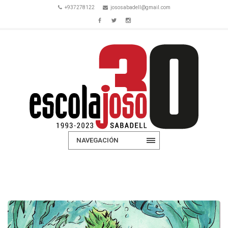
+937278122
jososabadell@gmail.com
NAVEGACIÓN