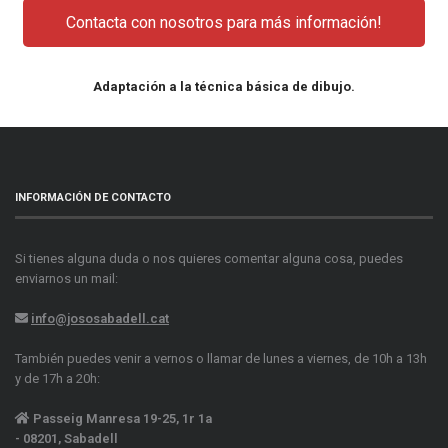
Contacta con nosotros para más información!
Adaptación a la técnica básica de dibujo.
INFORMACIÓN DE CONTACTO
Si tienes alguna duda o nos quieres comentar alguna cosa, puedes
enviarnos un mail:
info@jososabadell.cat
También puedes venir a vernos o llamar de lunes a viernes, de 10h a 13h
y de 17h a 20h:
Passeig Manresa 19-25, 1r 1a
- 08201, Sabadell