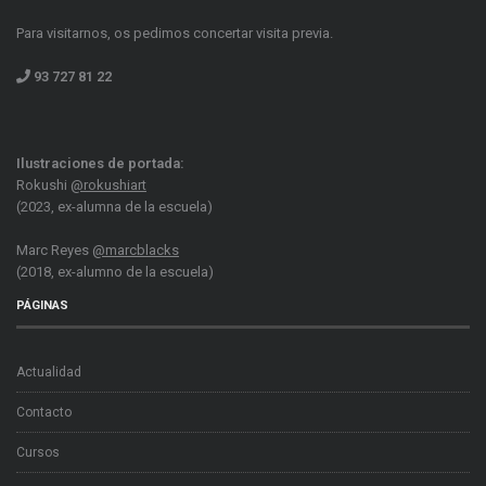
Para visitarnos, os pedimos concertar visita previa.
93 727 81 22
Ilustraciones de portada:
Rokushi
@rokushiart
(2023, ex-alumna de la escuela)
Marc Reyes
@marcblacks
(2018, ex-alumno de la escuela)
PÁGINAS
Actualidad
Contacto
Cursos