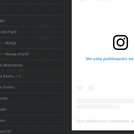
àfic
tudio Paint
c – Manga
 – Manga infantil
Ver esta publicación e
s alternativos
s d’estiu — c
s d'estiu
ación
eate
ova
ció 2D