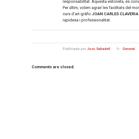
responsabilitat. Aquesta estoneta, és conve
Per últim, volem agrair les facilitats del mo
curs d’art-gràfic
JOAN CARLES CLAVERIA
rapidesa i professionalitat.
Publicado por
Joso Sabadell
General
Comments are closed.