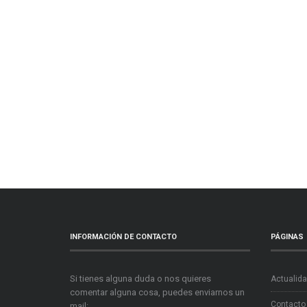
INFORMACIÓN DE CONTACTO
PÁGINAS
Si tienes alguna duda o nos quieres
Actualid
comentar alguna cosa, puedes enviarnos un
Contacto
mail: