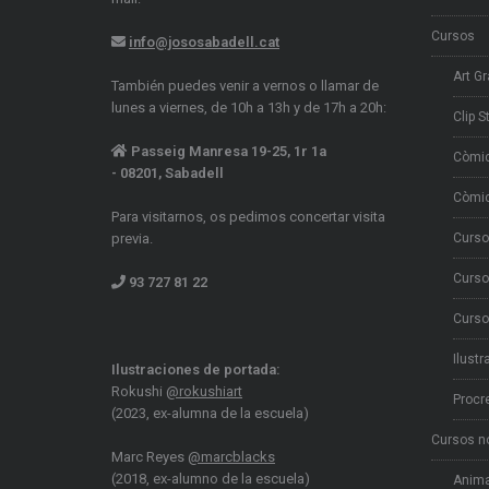
Cursos
info@jososabadell.cat
Art Gr
También puedes venir a vernos o llamar de
lunes a viernes, de 10h a 13h y de 17h a 20h:
Clip S
Passeig Manresa 19-25, 1r 1a
Còmi
- 08201, Sabadell
Còmic
Para visitarnos, os pedimos concertar visita
previa.
Curso
Curso
93 727 81 22
Curso
Ilustr
Ilustraciones de portada:
Rokushi
@rokushiart
Procr
(2023, ex-alumna de la escuela)
Cursos n
Marc Reyes
@marcblacks
(2018, ex-alumno de la escuela)
Anima