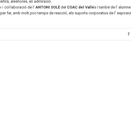
rtirà, aleshores, en admiració.
n i col·laboració de l’
ANTONI SOLÉ
del
COAC del Vallé
s i també de l’ alumne 
per fer, amb molt poc temps de reacció, els suports corporatius de l’ exposi