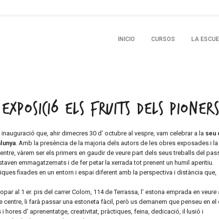
SKIP TO PRIMARY CONTENT
SKIP TO SECONDARY CONTENT
INICIO
CURSOS
LA ESCU
MAIN MENU
EXPOSICIÓ ELS FRUITS DELS PIONERS
nauguració que, ahir dimecres 30 d’ octubre al vespre, vam celebrar a la
seu 
alunya
. Amb la presència de la majoria dels autors de les obres exposades i la
ntre, vàrem ser els primers en gaudir de veure part dels seus treballs del pas
estaven emmagatzemats i de fer petar la xerrada tot prenent un humil aperitiu.
ques fixades en un entorn i espai diferent amb la perspectiva i distància que,
par al 1 er. pis del carrer Colom, 114 de Terrassa, l’ estona emprada en veure
re centre, li farà passar una estoneta fàcil, però us demanem que penseu en el 
 hores d’ aprenentatge, creativitat, pràctiques, feina, dedicació, il·lusió i