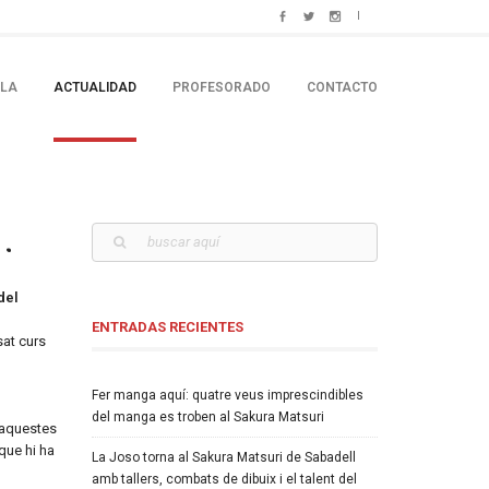
ELA
ACTUALIDAD
PROFESORADO
CONTACTO
.
del
ENTRADAS RECIENTES
sat curs
Fer manga aquí: quatre veus imprescindibles
del manga es troben al Sakura Matsuri
 aquestes
que hi ha
La Joso torna al Sakura Matsuri de Sabadell
amb tallers, combats de dibuix i el talent del