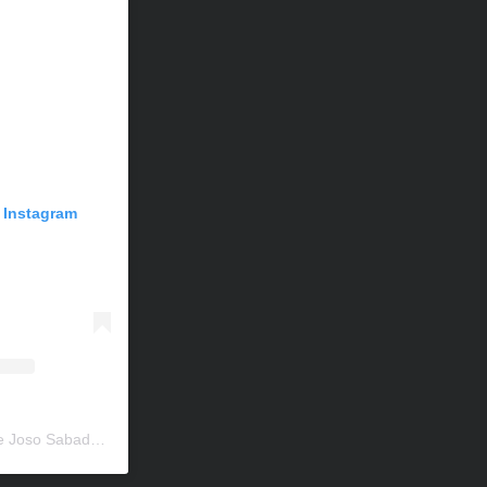
n Instagram
Una publicación compartida de Joso Sabadell (@escolajososabadell)