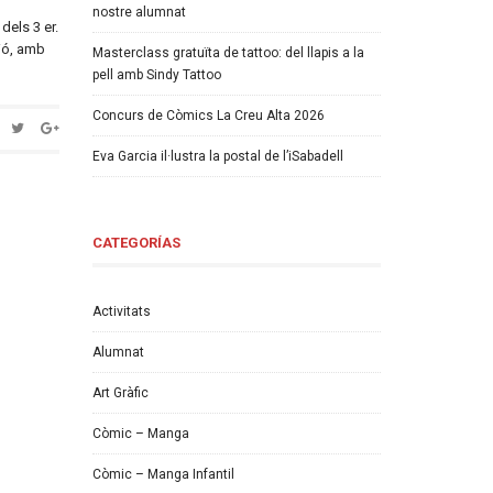
nostre alumnat
dels 3 er.
ció, amb
Masterclass gratuïta de tattoo: del llapis a la
pell amb Sindy Tattoo
Concurs de Còmics La Creu Alta 2026
Eva Garcia il·lustra la postal de l’iSabadell
CATEGORÍAS
Activitats
Alumnat
Art Gràfic
Còmic – Manga
Còmic – Manga Infantil