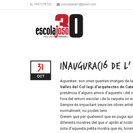
+937278122
jososabadell@gmail.com
INAUGURACIÓ DE L’ 
31
OCT
Aquestes son unes quantes imatges de la i
Vallés del Col·legi d’arquitectes de Cat
presència d’alguns amics d’aquests i del ce
fora del entorn escolar i de la carpeta on 
Sempre és impactant veure les obres artísti
normalment, no poden tenir.
Creiem que per qualsevol que es pugui apro
diferents mostres del que s’ aprèn al nost
sota d’aquesta petita mostra que és, hores i