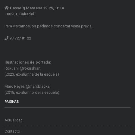
Passeig Manresa 19-25, 1r 1a
- 08201, Sabadell
Para visitarnos, os pedimos concertar visita previa.
93 727 81 22
Ilustraciones de portada:
Rokushi
@rokushiart
(2023, ex-alumna de la escuela)
Marc Reyes
@marcblacks
(2018, ex-alumno de la escuela)
PÁGINAS
Actualidad
Contacto