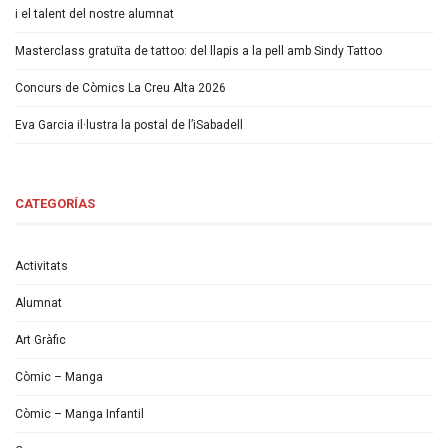
i el talent del nostre alumnat
Masterclass gratuïta de tattoo: del llapis a la pell amb Sindy Tattoo
Concurs de Còmics La Creu Alta 2026
Eva Garcia il·lustra la postal de l’iSabadell
CATEGORÍAS
Activitats
Alumnat
Art Gràfic
Còmic – Manga
Còmic – Manga Infantil