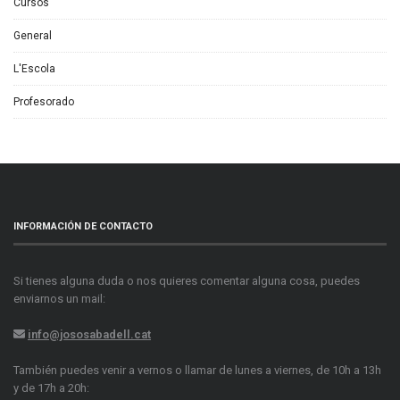
Cursos
General
L'Escola
Profesorado
INFORMACIÓN DE CONTACTO
Si tienes alguna duda o nos quieres comentar alguna cosa, puedes
enviarnos un mail:
info@jososabadell.cat
También puedes venir a vernos o llamar de lunes a viernes, de 10h a 13h
y de 17h a 20h: