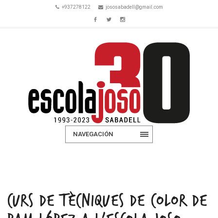
+937278122
jososabadell@gmail.com
NAVEGACIÓN
CURS DE TÈCNIQUES DE COLOR DE