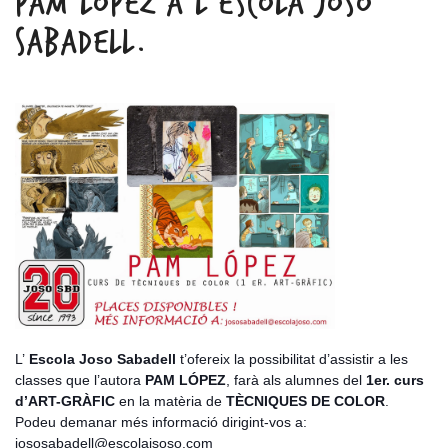
PAM LÓPEZ A L’ESCOLA JOSO
SABADELL.
L’
Escola Joso Sabadell
t’ofereix la possibilitat d’assistir a les
classes que l’autora
PAM LÓPEZ
, farà als alumnes del
1er. curs
d’ART-GRÀFIC
en la matèria de
TÈCNIQUES DE COLOR
.
Podeu demanar més informació dirigint-vos a:
jososabadell@escolajsoso.com