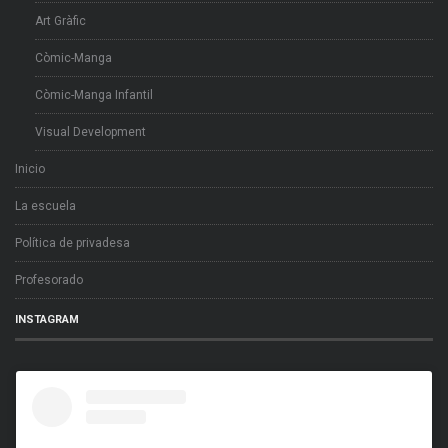
Art Gràfic
Còmic-Manga
Còmic-Manga Infantil
Visual Development
Inicio
La escuela
Política de privadesa
Profesorado
INSTAGRAM