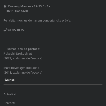
Passeig Manresa 19-25, 1r 1a
- 08201, Sabadell
Per visitar-nos, us demanem concertar cita prèvia.
93 727 81 22
Il·lustracions de portada:
Rokushi
@rokushiart
(2023, exalumna de l'escola)
Marc Reyes
@marcblacks
(2018, exalumne de l'escola)
PÀGINES
Actualitat
Contacte