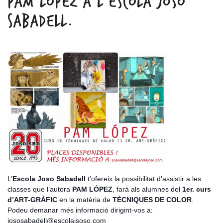
PAM LÓPEZ A L’ESCOLA JOSO
SABADELL.
L’
Escola Joso Sabadell
t’ofereix la possibilitat d’assistir a les
classes que l’autora
PAM LÓPEZ
, farà als alumnes del
1er. curs
d’ART-GRÀFIC
en la matèria de
TÈCNIQUES DE COLOR
.
Podeu demanar més informació dirigint-vos a:
jososabadell@escolajsoso.com