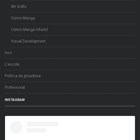
Art Gràfic
Còmic-Manga
Còmic-Manga Infantil
Visual Development
Inici
L'escola
Política de privadesa
Professorat
INSTAGRAM