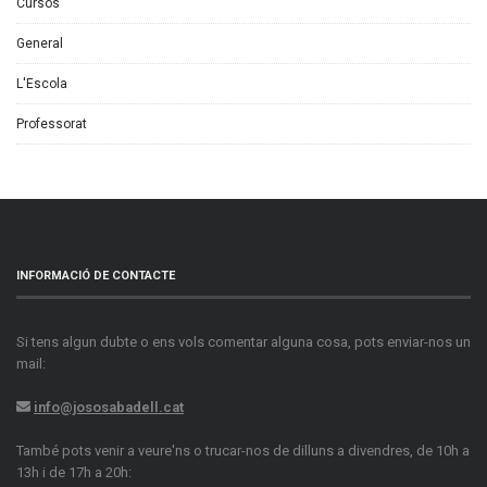
Cursos
General
L'Escola
Professorat
INFORMACIÓ DE CONTACTE
Si tens algun dubte o ens vols comentar alguna cosa, pots enviar-nos un
mail:
info@jososabadell.cat
També pots venir a veure'ns o trucar-nos de dilluns a divendres, de 10h a
13h i de 17h a 20h: