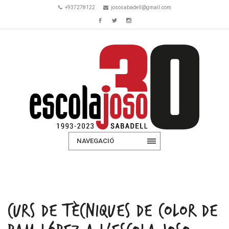
+937278122
jososabadell@gmail.com
NAVEGACIÓ
CURS DE TÈCNIQUES DE COLOR DE