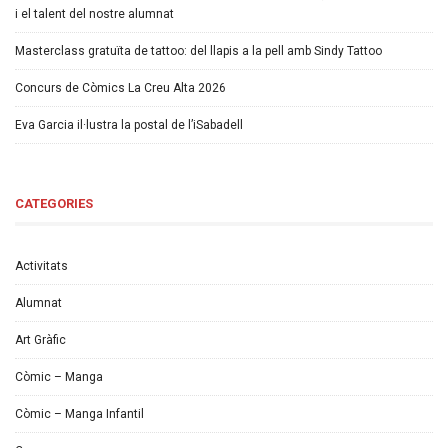
i el talent del nostre alumnat
Masterclass gratuïta de tattoo: del llapis a la pell amb Sindy Tattoo
Concurs de Còmics La Creu Alta 2026
Eva Garcia il·lustra la postal de l’iSabadell
CATEGORIES
Activitats
Alumnat
Art Gràfic
Còmic – Manga
Còmic – Manga Infantil