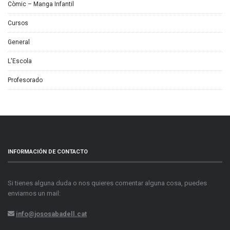
Còmic – Manga Infantil
Cursos
General
L'Escola
Profesorado
INFORMACIÓN DE CONTACTO
Si tienes alguna duda o nos quieres comentar alguna cosa, puedes
enviarnos un mail:
info@jososabadell.cat