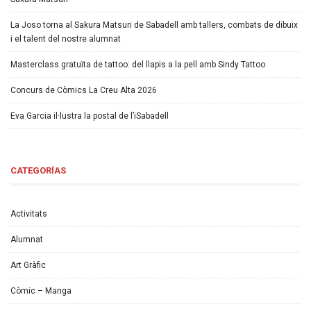
La Joso torna al Sakura Matsuri de Sabadell amb tallers, combats de dibuix
i el talent del nostre alumnat
Masterclass gratuïta de tattoo: del llapis a la pell amb Sindy Tattoo
Concurs de Còmics La Creu Alta 2026
Eva Garcia il·lustra la postal de l’iSabadell
CATEGORÍAS
Activitats
Alumnat
Art Gràfic
Còmic – Manga