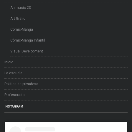
Animació 2D
Art Gràfic
Còmic-Manga
Còmic-Manga Infantil
Visual Development
Inicio
La escuela
Política de privadesa
Profesorado
INSTAGRAM