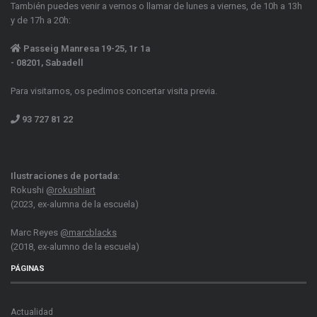
También puedes venir a vernos o llamar de lunes a viernes, de 10h a 13h
y de 17h a 20h:
Passeig Manresa 19-25, 1r 1a
- 08201, Sabadell
Para visitarnos, os pedimos concertar visita previa.
93 727 81 22
Ilustraciones de portada:
Rokushi
@rokushiart
(2023, ex-alumna de la escuela)
Marc Reyes
@marcblacks
(2018, ex-alumno de la escuela)
PÁGINAS
Actualidad