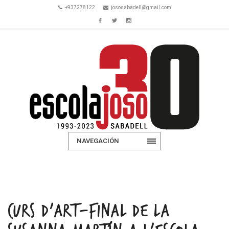
+937278122
jososabadell@gmail.com
NAVEGACIÓN
CURS D’ART-FINAL DE LA