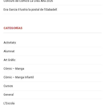
Concurs de Còmics La Creu Alta 2026
Eva Garcia il·lustra la postal de l’iSabadell
CATEGORÍAS
Activitats
Alumnat
Art Gràfic
Còmic – Manga
Còmic – Manga Infantil
Cursos
General
L'Escola