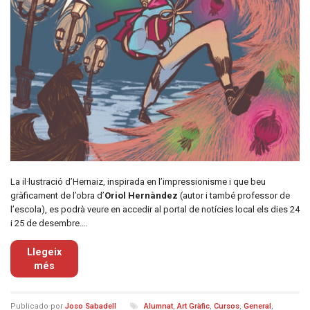
La il·lustració d’Hernaiz, inspirada en l’impressionisme i que beu
gràficament de l’obra d’
Oriol Hernàndez
(autor i també professor de
l’escola), es podrà veure en accedir al portal de notícies local els dies 24
i 25 de desembre.…
Llegeix
més
Publicado por
Joso Sabadell
Alumnat
,
Art Gràfic
,
Cursos
,
General
,