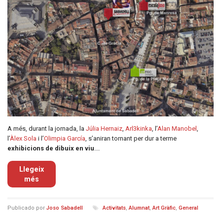
A més, durant la jornada, la
Júlia Hernaiz
,
Arl3kinka
, l’
Alan Manobel
,
l’
Àlex Sola
i l’
Olimpia García
, s’aniran tornant per dur a terme
exhibicions de dibuix en viu
.…
Llegeix
més
Publicado por
Joso Sabadell
Activitats
,
Alumnat
,
Art Gràfic
,
General