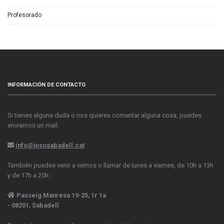
Profesorado
INFORMACIÓN DE CONTACTO
Si tienes alguna duda o nos quieres comentar alguna cosa, puedes
enviarnos un mail:
info@jososabadell.cat
También puedes venir a vernos o llamar de lunes a viernes, de 10h a 13h
y de 17h a 20h:
Passeig Manresa 19-25, 1r 1a
- 08201, Sabadell