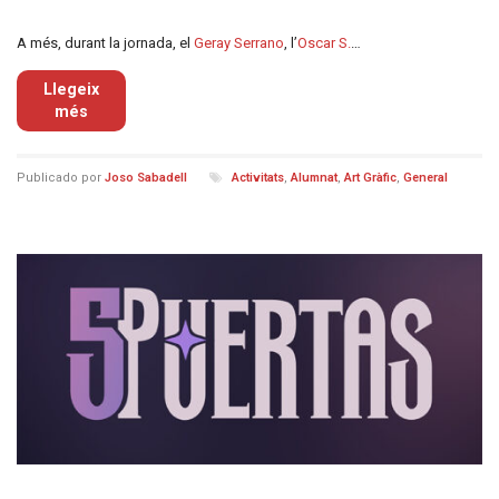
A més, durant la jornada, el
Geray Serrano
, l’
Oscar S.
…
Llegeix
més
Publicado por
Joso Sabadell
Activitats
,
Alumnat
,
Art Gràfic
,
General