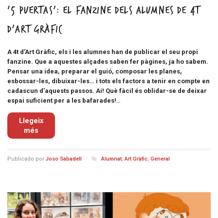
‘5 Puertas’: el fanzine dels alumnes de 4t
d’Art Gràfic
A 4t d’Art Gràfic, els i les alumnes han de publicar el seu propi
fanzine. Que a aquestes alçades saben fer pàgines, ja ho sabem.
Pensar una idea, preparar el guió, composar les planes,
esbossar-les, dibuixar-les… i tots els factors a tenir en compte en
cadascun d’aquests passos. Ai! Què fàcil és oblidar-se de deixar
espai suficient per a les bafarades!
…
Llegeix
més
Publicado por
Joso Sabadell
Alumnat
,
Art Gràfic
,
General