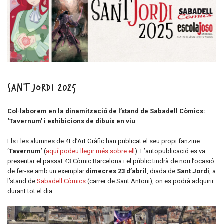
Sant Jordi 2025
Col·laborem en la dinamització de l’stand de Sabadell Còmics:
‘Tavernum’ i exhibicions de dibuix en viu
.
Els i les alumnes de 4t d’Art Gràfic han publicat el seu propi fanzine:
‘
Tavernum
’ (
aquí podeu llegir més sobre ell
). L’autopublicació es va
presentar el passat 43 Còmic Barcelona i el públic tindrà de nou l’ocasió
de fer-se amb un exemplar
dimecres 23 d’abril
, diada de
Sant Jordi
, a
l’stand de
Sabadell Còmics
(carrer de Sant Antoni), on es podrà adquirir
durant tot el dia: