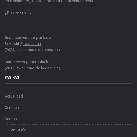
Para visitarnos, os pedimos concertar visita previa.
93 727 81 22
Ilustraciones de portada:
Rokushi
@rokushiart
(2023, ex-alumna de la escuela)
Marc Reyes
@marcblacks
(2018, ex-alumno de la escuela)
PÁGINAS
Actualidad
Contacto
Cursos
Art Gràfic