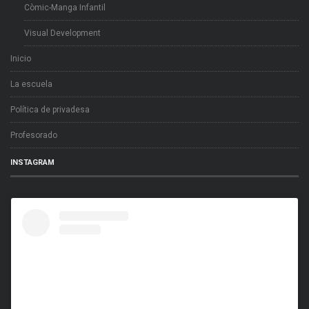
Còmic-Manga Infantil
Visual Development
Inicio
La escuela
Política de privadesa
Profesorado
INSTAGRAM