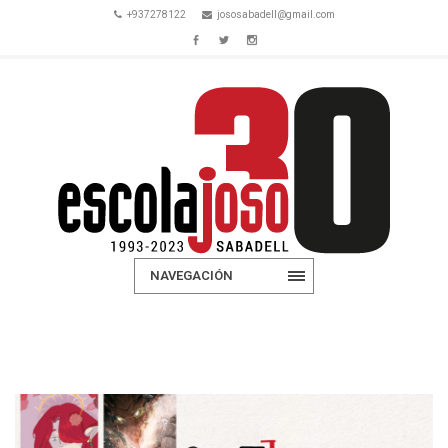
+937278122
jososabadell@gmail.com
NAVEGACIÓN