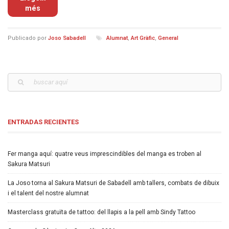
més
Publicado por
Joso Sabadell
Alumnat
,
Art Gràfic
,
General
ENTRADAS RECIENTES
Fer manga aquí: quatre veus imprescindibles del manga es troben al
Sakura Matsuri
La Joso torna al Sakura Matsuri de Sabadell amb tallers, combats de dibuix
i el talent del nostre alumnat
Masterclass gratuïta de tattoo: del llapis a la pell amb Sindy Tattoo