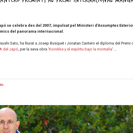
 Cantero premiats al Premi Internacional MANGA
pó se celebra des del 2007, impulsat pel Ministeri d’Assumptes Exterio
còmics del panorama internacional.
sushi Sato, ha lliurat a Josep Busquet i Jonatan Cantero el diploma del Premi 
A del Japó
, per la seva obra ‘
Korokke y el espíritu bajo la montaña
’.…
ado