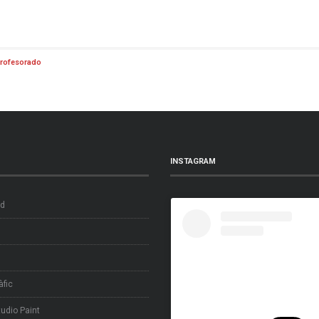
rofesorado
INSTAGRAM
ad
àfic
tudio Paint