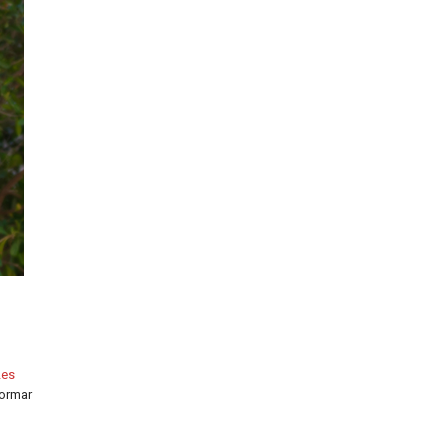
Les
 formar