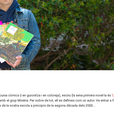
uixa còmics (i en guionitza i en coloreja), escriu (la seva primera novel·la és ‘
oll” amb el grup Misèria. Per sobre de tot, ell es defineix com un autor. Va entrar a
s de la nostra escola a principis de la segona dècada dels 2000.…