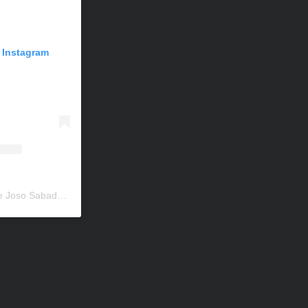
n Instagram
Una publicación compartida de Joso Sabadell (@escolajososabadell)