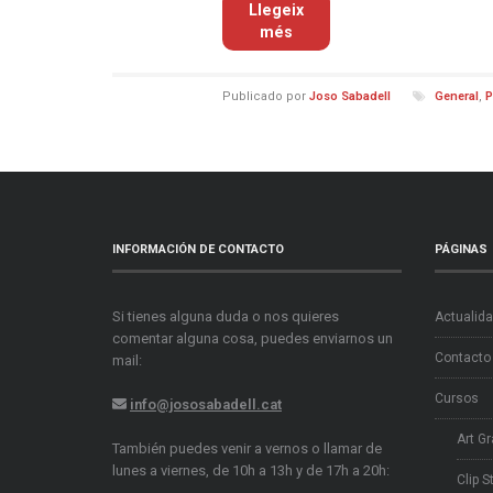
Llegeix
més
Publicado por
Joso Sabadell
General
,
P
INFORMACIÓN DE CONTACTO
PÁGINAS
Si tienes alguna duda o nos quieres
Actualid
comentar alguna cosa, puedes enviarnos un
Contacto
mail:
Cursos
info@jososabadell.cat
Art Gr
También puedes venir a vernos o llamar de
lunes a viernes, de 10h a 13h y de 17h a 20h:
Clip S