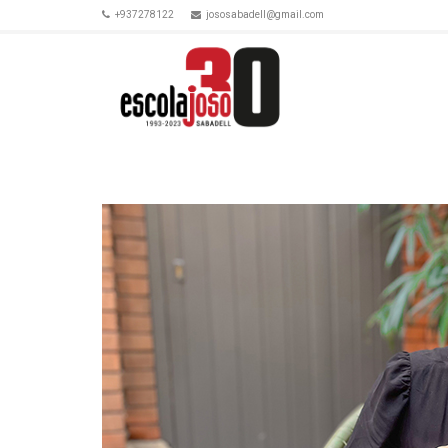
+937278122
jososabadell@gmail.com