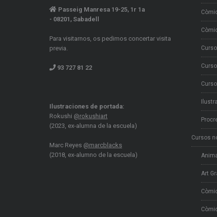
Passeig Manresa 19-25, 1r 1a
Còmi
- 08201, Sabadell
Còmic
Para visitarnos, os pedimos concertar visita
previa.
Curso
Curso
93 727 81 22
Curso
Ilustr
Ilustraciones de portada:
Rokushi
@rokushiart
Procr
(2023, ex-alumna de la escuela)
Cursos n
Marc Reyes
@marcblacks
(2018, ex-alumno de la escuela)
Anima
Art Gr
Còmi
Còmic