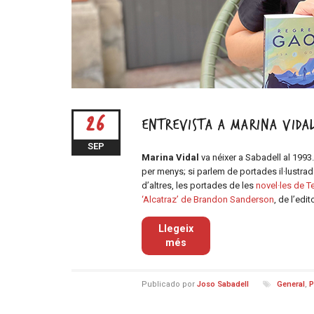
26
Entrevista a Marina Vida
SEP
Marina Vidal
va néixer a Sabadell al 1993. 
per menys; si parlem de portades il·lustrad
d’altres, les portades de les
novel·les de Te
‘Alcatraz’ de Brandon Sanderson
, de l’edi
Llegeix
més
Publicado por
Joso Sabadell
General
,
P