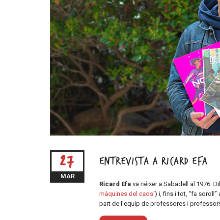
27
Entrevista a Ricard Efa
MAR
Ricard Efa
va néixer a Sabadell al 1976. Dib
màquines del caos
‘) i, fins i tot, “fa sor
part de l’equip de professores i professor