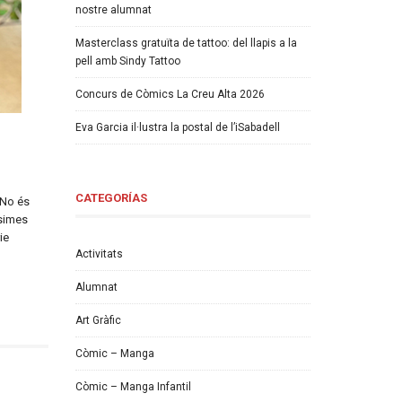
nostre alumnat
Masterclass gratuïta de tattoo: del llapis a la
pell amb Sindy Tattoo
Concurs de Còmics La Creu Alta 2026
Eva Garcia il·lustra la postal de l’iSabadell
CATEGORÍAS
. No és
ssimes
ie
Activitats
Alumnat
Art Gràfic
Còmic – Manga
Còmic – Manga Infantil