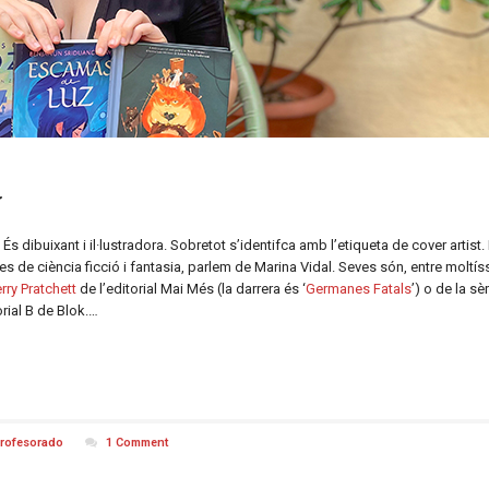
l
És dibuixant i il·lustradora. Sobretot s’identifca amb l’etiqueta de cover artist
es de ciència ficció i fantasia, parlem de Marina Vidal. Seves són, entre moltí
rry Pratchett
de l’editorial Mai Més (la darrera és ‘
Germanes Fatals
’) o de la sèr
torial B de Blok.…
rofesorado
1 Comment