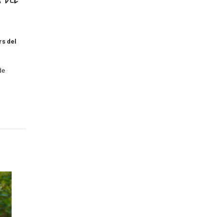
 del
rs del
de