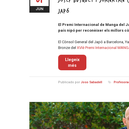
01
Josep Busquet i Joanatan
JUN
Japó
El Premi Internacional de Manga del Ja
país nipó per reconèixer els millors 
El Cònsol General del Japó a Barcelona, Ya
Bronze del
XVIè Premi Internacional MANG
Llegeix
més
Publicado por
Joso Sabadell
Profesor