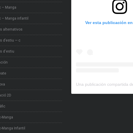
c – Manga
 – Manga infantil
Ver esta publicación e
s alternativos
s d’estiu — c
s d'estiu
ación
eate
ova
ció 2D
àfic
c-Manga
-Manga Infantil