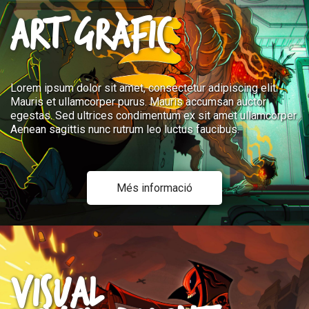
ART GRÀFIC
Lorem ipsum dolor sit amet, consectetur adipiscing elit.
Mauris et ullamcorper purus. Mauris accumsan auctor
egestas. Sed ultrices condimentum ex sit amet ullamcorper.
Aenean sagittis nunc rutrum leo luctus faucibus.
Més informació
VISUAL