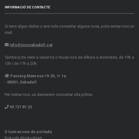
INFORMACIÓ DE CONTACTE
Si tens algun dubte o ens vols comentar alguna cosa, pots enviar-nos un
mail:
info@jososabadell.cat
També pots venir a veure'ns o trucar-nos de dilluns a divendres, de 10h a
13h i de 17h a 20h:
Passeig Manresa 19-25, 1r 1a
- 08201, Sabadell
Per visitar-nos, us demanem concertar cita prèvia.
93 727 81 22
Il·lustracions de portada:
Rokushi
@rokushiart