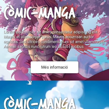
CÒMIC-MANGA
Lorem ipsum dolor sit amet, consectetur adipiscing elit.
Mauris et ullamcorper purus. Mauris accumsan auctor
egestas. Sed ultrices condimentum ex sit amet ullamcorper.
Aenean sagittis nunc rutrum leo luctus faucibus.
Més informació
CÒMIC-MANGA