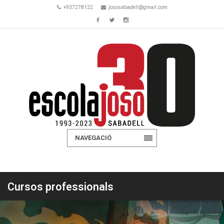
+937278122
jososabadell@gmail.com
NAVEGACIÓ
Cursos professionals