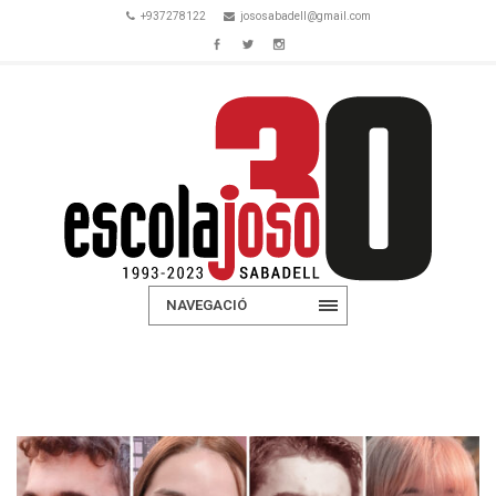
+937278122
jososabadell@gmail.com
NAVEGACIÓ