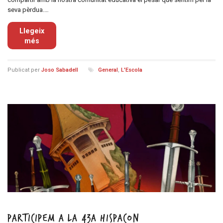
seva pèrdua.…
Llegeix
més
Publicat per
Joso Sabadell
General
,
L'Escola
Participem a la 43a Hispacon