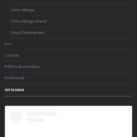
Còmic-Manga
Còmic-Manga Infantil
Visual Development
Inici
L'escola
Política de privadesa
Professorat
INSTAGRAM