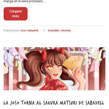
manga en la seva professió.…
Llegeix
més
Publicat per
Joso Sabadell
Activitats
,
General
La Joso torna al Sakura Matsuri de Sabadell