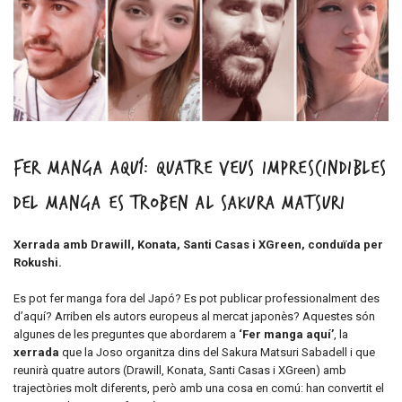
Fer manga aquí: quatre veus imprescindibles
del manga es troben al Sakura Matsuri
Xerrada amb Drawill, Konata, Santi Casas i XGreen, conduïda per
Rokushi.
Es pot fer manga fora del Japó? Es pot publicar professionalment des
d’aquí? Arriben els autors europeus al mercat japonès? Aquestes són
algunes de les preguntes que abordarem a
‘Fer manga aquí’
, la
xerrada
que la Joso organitza dins del Sakura Matsuri Sabadell i que
reunirà quatre autors (Drawill, Konata, Santi Casas i XGreen) amb
trajectòries molt diferents, però amb una cosa en comú: han convertit el