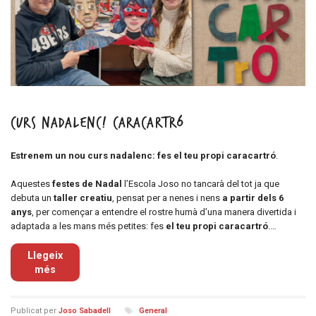
Curs nadalenc! CARACARTRÓ
Estrenem un nou curs nadalenc: fes el teu propi caracartró
.
Aquestes
festes de Nadal
l’Escola Joso no tancarà del tot ja que
debuta un
taller creatiu
, pensat per a nenes i nens
a partir dels 6
anys
, per començar a entendre el rostre humà d’una manera divertida i
adaptada a les mans més petites: fes
el teu propi caracartró
.…
Llegeix
més
Publicat per
Joso Sabadell
General