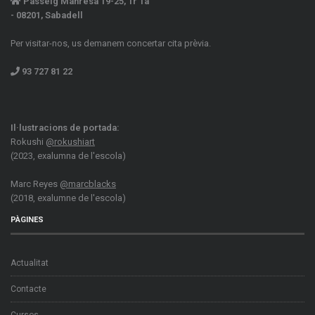
Passeig Manresa 19-25, 1r 1a
- 08201, Sabadell
Per visitar-nos, us demanem concertar cita prèvia.
93 727 81 22
Il·lustracions de portada:
Rokushi
@rokushiart
(2023, exalumna de l'escola)
Marc Reyes
@marcblacks
(2018, exalumne de l'escola)
PÀGINES
Actualitat
Contacte
Cursos