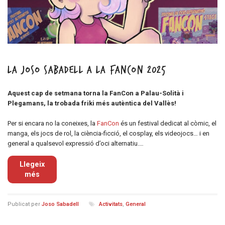
La Joso Sabadell a la FanCon 2025
Aquest cap de setmana torna la FanCon a Palau-Solità i
Plegamans, la trobada friki més autèntica del Vallès!
Per si encara no la coneixes, la
FanCon
és un festival dedicat al còmic, el
manga, els jocs de rol, la ciència-ficció, el cosplay, els videojocs… i en
general a qualsevol expressió d’oci alternatiu.…
Llegeix
més
Publicat per
Joso Sabadell
Activitats
,
General