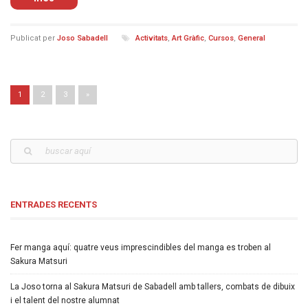
Publicat per
Joso Sabadell
Activitats
,
Art Gràfic
,
Cursos
,
General
Navega per les entrades
1
2
3
»
ENTRADES RECENTS
Fer manga aquí: quatre veus imprescindibles del manga es troben al
Sakura Matsuri
La Joso torna al Sakura Matsuri de Sabadell amb tallers, combats de dibuix
i el talent del nostre alumnat