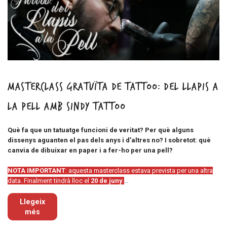
Masterclass gratuïta de tattoo: del llapis a
la pell amb Sindy Tattoo
Què fa que un tatuatge funcioni de veritat? Per què alguns
dissenys aguanten el pas dels anys i d’altres no? I sobretot: què
canvia de dibuixar en paper i a fer-ho per una pell?
NOTA IMPORTANT
: aquesta masterclass estava prevista per una altra
data. Finalment tindrà lloc el
20 de juny
.
…
Llegeix
més