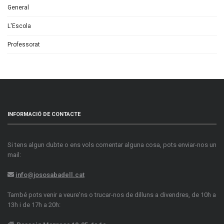
General
L'Escola
Professorat
INFORMACIÓ DE CONTACTE
Si tens algun dubte o ens vols comentar alguna cosa, pots enviar-nos un
mail:
info@jososabadell.cat
També pots venir a veure'ns o trucar-nos de dilluns a divendres, de 10h a
13h i de 17h a 20h: