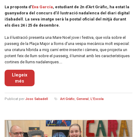
La proposta d’
Eva García
, estudiant de 2n d’Art Gràfic, ha estat la
guanyadora del concurs d’il·lustració nadalenca del diari digital
iSabadell. La seva imatge serà la postal oficial del mitjà durant
els dies 24 i 25 de desembre.
La il·lustració presenta una Mare Noel jove i festiva, que vola sobre el
passeig de la Plaça Major a lloms d’una vespa mecànica molt especial:
una criatura híbrida a mig camí entre insecte i càmera, que projecta un
potent feix de llum sobre el passeig, il·luminat amb les característiques
cortines de llums nadalenques.…
Llegeix
més
Publicat per
Joso Sabadell
Art Gràfic
,
General
,
L'Escola