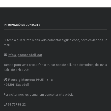
INFORMACIÓ DE CONTACTE
Si tens algun dubte o ens vols comentar alguna cosa, pots enviar-nos un
mail:
info@jososabadell.cat
També pots venir a veure'ns o trucar-nos de dilluns a divendres, de 10h a
13h i de 17h a 20h:
Passeig Manresa 19-25, 1r 1a
- 08201, Sabadell
Per visitar-nos, us demanem concertar cita prèvia.
93 727 81 22