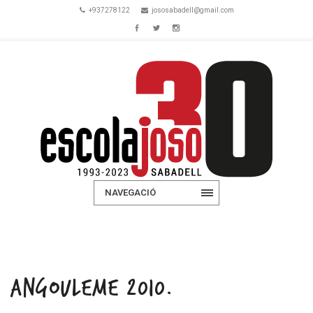
+937278122
jososabadell@gmail.com
NAVEGACIÓ
ANGOULÊME 2010.