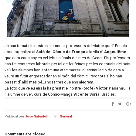
Ja han tornat els nostres alumnes i professors del viatge que l’ Escola
Joso organitza al
Saló del
Còmic de França
a la vila d’
Angoulême
que com cada any es cel·lebra a finals del mes de Gener. Els professors
han fet contactes laborals per tal de fer feines per les editorials del pais
veí i les alumnes han sofert una atac massiu d’ estimulació de cara a
veure un futur engrescador en el món del còmic. Però tots s’ ho han
passat d’ alló més bé…i nosaltres que ens alegrem.
La foto que veieu ens la ha prestat el nostre «profe»
Víctor Pasanau
i a
l’ alumne de 3er
.
curs de Còmic-Manga
Vicente Soria
. Gràcies!
Publicat per
Joso Sabadell
General
Comments are closed.