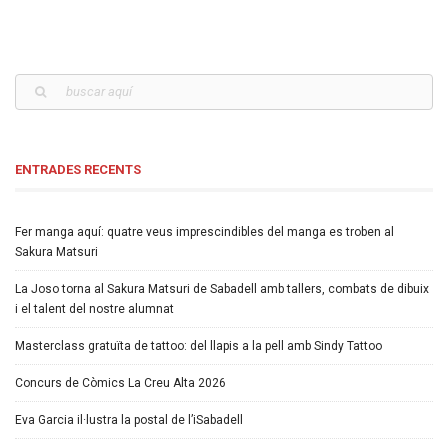
ENTRADES RECENTS
Fer manga aquí: quatre veus imprescindibles del manga es troben al
Sakura Matsuri
La Joso torna al Sakura Matsuri de Sabadell amb tallers, combats de dibuix
i el talent del nostre alumnat
Masterclass gratuïta de tattoo: del llapis a la pell amb Sindy Tattoo
Concurs de Còmics La Creu Alta 2026
Eva Garcia il·lustra la postal de l’iSabadell