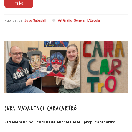
més
Publicat per
Joso Sabadell
Art Gràfic
,
General
,
L'Escola
Curs nadalenc! CARACARTRÓ
Estrenem un nou curs nadalenc: fes el teu propi caracartró
.