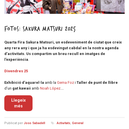
FOTOS: Sakura Matsuri 2025
Quarta Fira Sakura Matsuri, un esdeveniment de ciutat que creix
any rera any i que ja ha esdevingut cabdal en la nostra agenda
d’activitats. Us compartim un breu recull en imatges de
l’experiència
.
Divendres 25
Exhibició d’aquarel·la
amb la
Gema Foz
i
Taller de punt de llibre
d’un
gat kawaii
amb
Noah López
.…
Llegeix
més
Publicat per
Joso Sabadell
Activitats
,
General