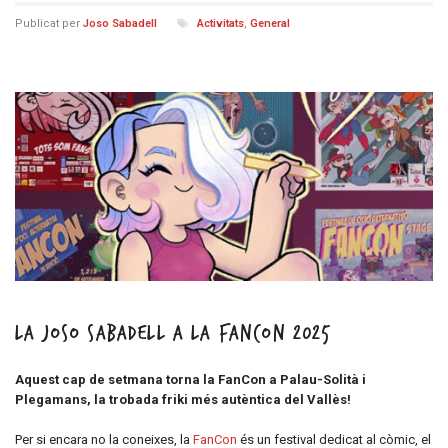
Publicat per
Joso Sabadell
Activitats
,
General
La Joso Sabadell a la FanCon 2025
Aquest cap de setmana torna la FanCon a Palau-Solità i
Plegamans, la trobada friki més autèntica del Vallès!
Per si encara no la coneixes, la
FanCon
és un festival dedicat al còmic, el