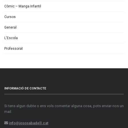
Còmic – Manga Infantil
Cursos
General
L'Escola
Professorat
INFORMACIÓ DE CONTACTE
Si tens algun dubte o ens vols comentar alguna cosa, pots enviar-nos un
mail:
info@jososabadell.cat