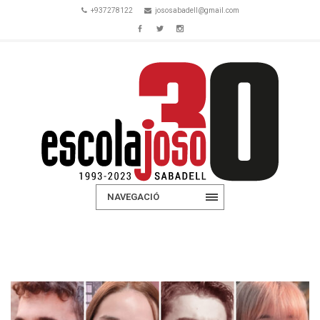
+937278122
jososabadell@gmail.com
NAVEGACIÓ