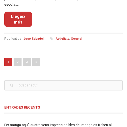
escola.…
Llegeix
més
Publicat per
Joso Sabadell
Activitats
,
General
Navega per les entrades
1
2
3
»
ENTRADES RECENTS
Fer manga aquí: quatre veus imprescindibles del manga es troben al