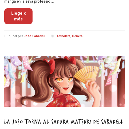
manga en la seva professió.…
Llegeix
més
Publicat per
Joso Sabadell
Activitats
,
General
La Joso torna al Sakura Matsuri de Sabadell