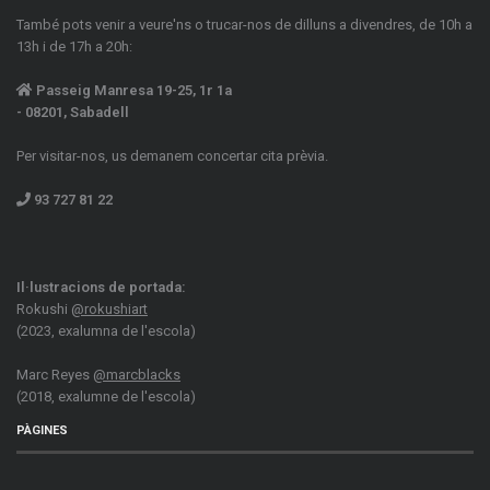
També pots venir a veure'ns o trucar-nos de dilluns a divendres, de 10h a
13h i de 17h a 20h:
Passeig Manresa 19-25, 1r 1a
- 08201, Sabadell
Per visitar-nos, us demanem concertar cita prèvia.
93 727 81 22
Il·lustracions de portada:
Rokushi
@rokushiart
(2023, exalumna de l'escola)
Marc Reyes
@marcblacks
(2018, exalumne de l'escola)
PÀGINES