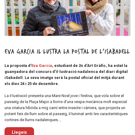
Eva Garcia il·lustra la postal de l’iSabadell
La proposta d’
Eva García
, estudiant de 2n d’Art Gràfic, ha estat la
guanyadora del concurs d’il·lustració nadalenca del diari digital
iSabadell. La seva imatge serà la postal oficial del mitjà durant
els dies 24 i 25 de desembre.
La il·lustració presenta una Mare Noel jove i festiva, que vola sobre el
passeig de la Plaça Major a lloms d’una vespa mecànica molt especial:
una criatura híbrida a mig camí entre insecte i càmera, que projecta un
potent feix de llum sobre el passeig, il·luminat amb les característiques
cortines de llums nadalenques.…
Llegeix