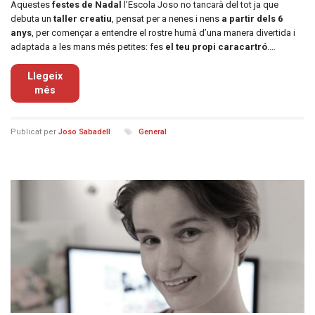
Aquestes
festes de Nadal
l’Escola Joso no tancarà del tot ja que
debuta un
taller creatiu
, pensat per a nenes i nens
a partir dels 6
anys
, per començar a entendre el rostre humà d’una manera divertida i
adaptada a les mans més petites: fes
el teu propi caracartró
.…
Llegeix
més
Publicat per
Joso Sabadell
General