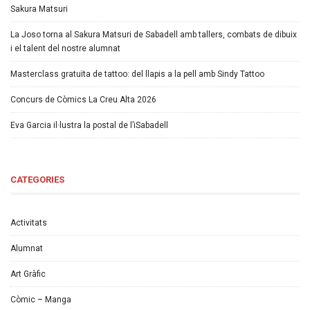
Sakura Matsuri
La Joso torna al Sakura Matsuri de Sabadell amb tallers, combats de dibuix
i el talent del nostre alumnat
Masterclass gratuïta de tattoo: del llapis a la pell amb Sindy Tattoo
Concurs de Còmics La Creu Alta 2026
Eva Garcia il·lustra la postal de l’iSabadell
CATEGORIES
Activitats
Alumnat
Art Gràfic
Còmic – Manga