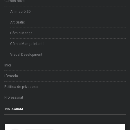
Cursos nova
Animació 2D
Art Gràfic
Còmic-Manga
Còmic-Manga Infantil
Visual Development
Inici
L'escola
Política de privadesa
Professorat
INSTAGRAM