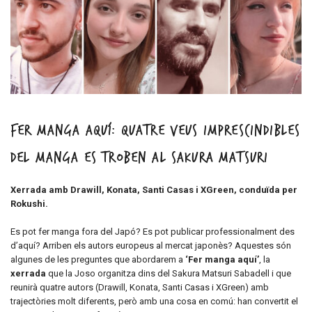
Fer manga aquí: quatre veus imprescindibles
del manga es troben al Sakura Matsuri
Xerrada amb Drawill, Konata, Santi Casas i XGreen, conduïda per
Rokushi.
Es pot fer manga fora del Japó? Es pot publicar professionalment des
d’aquí? Arriben els autors europeus al mercat japonès? Aquestes són
algunes de les preguntes que abordarem a
‘Fer manga aquí’
, la
xerrada
que la Joso organitza dins del Sakura Matsuri Sabadell i que
reunirà quatre autors (Drawill, Konata, Santi Casas i XGreen) amb
trajectòries molt diferents, però amb una cosa en comú: han convertit el