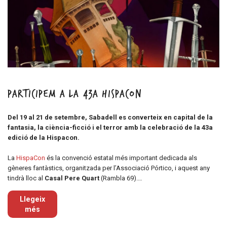
Participem a la 43a Hispacon
Del 19 al 21 de setembre, Sabadell es converteix en capital de la
fantasia, la ciència-ficció i el terror amb la celebració de la 43a
edició de la Hispacon.
La
HispaCon
és la convenció estatal més important dedicada als
gèneres fantàstics, organitzada per l’Associació Pórtico, i aquest any
tindrà lloc al
Casal Pere Quart
(Rambla 69).…
Llegeix
més