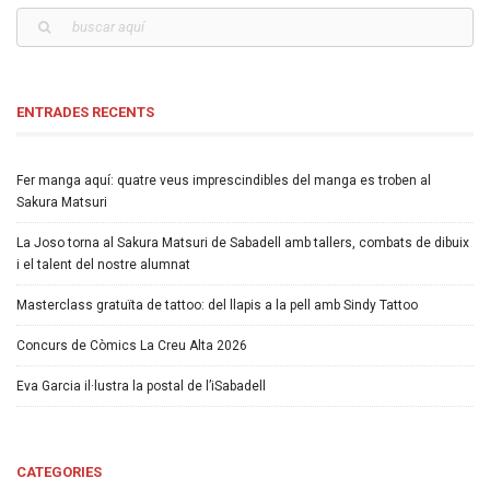
ENTRADES RECENTS
Fer manga aquí: quatre veus imprescindibles del manga es troben al
Sakura Matsuri
La Joso torna al Sakura Matsuri de Sabadell amb tallers, combats de dibuix
i el talent del nostre alumnat
Masterclass gratuïta de tattoo: del llapis a la pell amb Sindy Tattoo
Concurs de Còmics La Creu Alta 2026
Eva Garcia il·lustra la postal de l’iSabadell
CATEGORIES