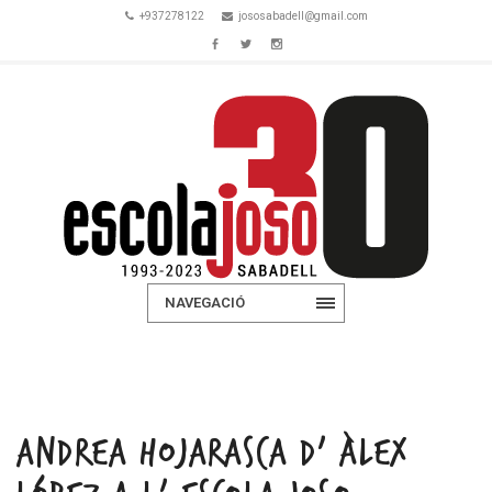
+937278122
jososabadell@gmail.com
NAVEGACIÓ
ANDREA HOJARASCA D’ ÀLEX