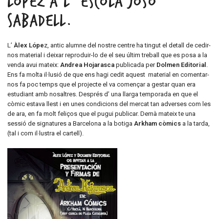
LÓPEZ A L’ ESCOLA JOSO
SABADELL.
L’
Àlex Lópe
z, antic alumne del nostre centre ha tingut el detall de cedir-
nos material i deixar reproduir-lo de el seu últim treball que es posa a la
venda avui mateix:
Andrea Hojarasca
publicada per
Dolmen Editorial
.
Ens fa molta il·lusió de que ens hagi cedit aquest material en comentar-
nos fa poc temps que el projecte el va començar a gestar quan era
estudiant amb nosaltres. Després d’ una llarga temporada en que el
còmic estava llest i en unes condicions del mercat tan adverses com les
de ara, en fa molt feliços que el pugui publicar. Demà mateix te una
sessió de signatures a Barcelona a la botiga
Arkham còmics
a la tarda,
(tal i com il·lustra el cartell).