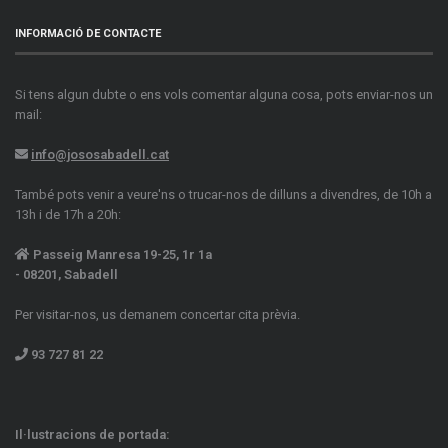
INFORMACIÓ DE CONTACTE
Si tens algun dubte o ens vols comentar alguna cosa, pots enviar-nos un
mail:
info@jososabadell.cat
També pots venir a veure'ns o trucar-nos de dilluns a divendres, de 10h a
13h i de 17h a 20h:
Passeig Manresa 19-25, 1r 1a
- 08201, Sabadell
Per visitar-nos, us demanem concertar cita prèvia.
93 727 81 22
Il·lustracions de portada: