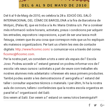
Del 6 al 9 de Maig de 2010, es celebra la 28 a. EDICIÓ DEL SALÒ
INTERNACIONAL DEL CÒMIC DE BARCELONA a la fira de Barcelona de
Motjuïc, (Palau 8), que es troba a la Av. Maria Cristina s/n. Per a conéixer
més informació sobre horaris, activitats, preus i condicions per adquirir
les entrades, expositors i exposicions, a part de ser una tasca molt
feixuga, creiem que és una cosa que correspon més que us ho expliquin
els mateixos organitzadors. Per tant us oferim les vies de contacte
digitals:
http://www.ficomic.com/
o comunicar-vos a través del correu
ficomic@ficomic.com
.
Per la nostra part, us convidem a tots a venir als espais de l’ Escola
Joso. Podreu accedir a l’ estand general on podreu informar-vos de l’
escola i els seus cursos i activitats a part de veure com treballen els
nostres alumnes més adelantats i ofereixen els seus primers productes.
També podeu asistir a les demostracions d’ aerografia a l’ estand del
taller i consultar aspectes técnics o materials. I per últim, hi ha la nostra
aula de concurs, tallers i conferències que la nostra escola organitza en
paral·lel a l’ organització del Saló.
Ens veiem al Saló. Esn veiem a l’ estand on sereu totos benvinguts!!!