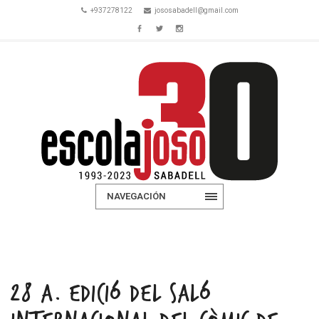
+937278122
jososabadell@gmail.com
NAVEGACIÓN
28 a. EDICIÓ DEL SALÓ