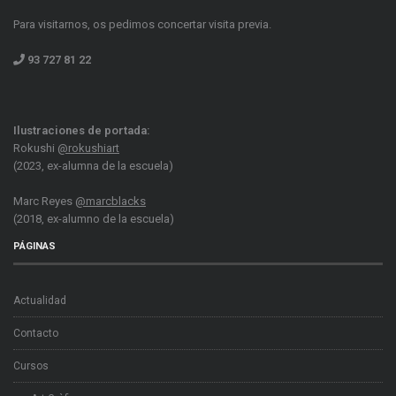
Para visitarnos, os pedimos concertar visita previa.
93 727 81 22
Ilustraciones de portada:
Rokushi
@rokushiart
(2023, ex-alumna de la escuela)
Marc Reyes
@marcblacks
(2018, ex-alumno de la escuela)
PÁGINAS
Actualidad
Contacto
Cursos