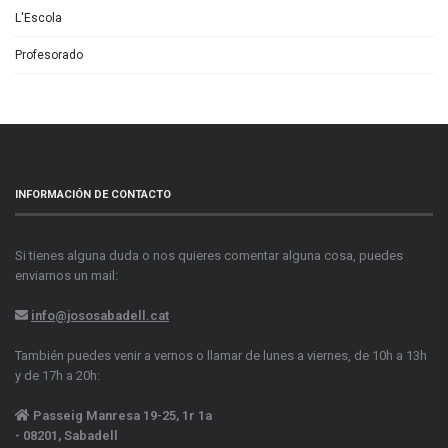
L'Escola
Profesorado
INFORMACIÓN DE CONTACTO
Si tienes alguna duda o nos quieres comentar alguna cosa, puedes
enviarnos un mail:
info@jososabadell.cat
También puedes venir a vernos o llamar de lunes a viernes, de 10h a 13h
y de 17h a 20h:
Passeig Manresa 19-25, 1r 1a
- 08201, Sabadell