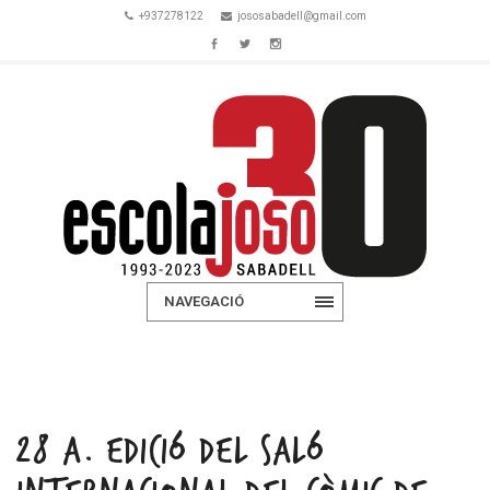
+937278122
jososabadell@gmail.com
NAVEGACIÓ
28 a. EDICIÓ DEL SALÓ