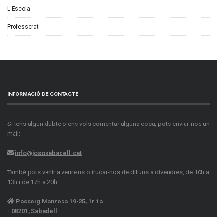
L'Escola
Professorat
INFORMACIÓ DE CONTACTE
Si tens algun dubte o ens vols comentar alguna cosa, pots enviar-nos un
mail:
info@jososabadell.cat
També pots venir a veure'ns o trucar-nos de dilluns a divendres, de 10h a
13h i de 17h a 20h:
Passeig Manresa 19-25, 1r 1a
- 08201, Sabadell