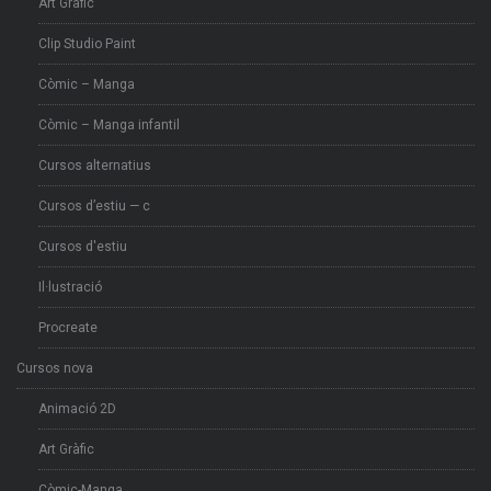
Art Gràfic
Clip Studio Paint
Còmic – Manga
Còmic – Manga infantil
Cursos alternatius
Cursos d’estiu — c
Cursos d'estiu
Il·lustració
Procreate
Cursos nova
Animació 2D
Art Gràfic
Còmic-Manga