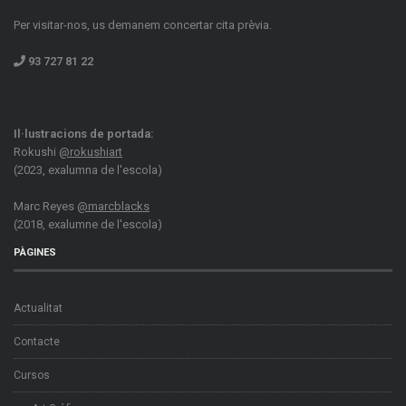
Per visitar-nos, us demanem concertar cita prèvia.
93 727 81 22
Il·lustracions de portada:
Rokushi
@rokushiart
(2023, exalumna de l'escola)
Marc Reyes
@marcblacks
(2018, exalumne de l'escola)
PÀGINES
Actualitat
Contacte
Cursos