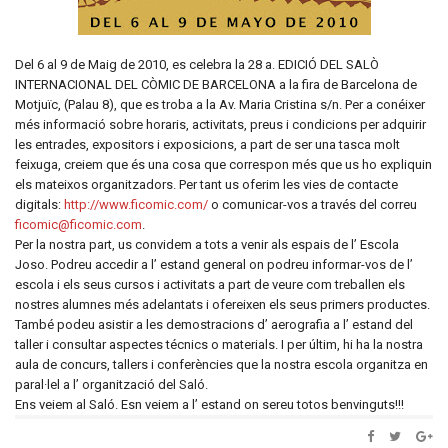
Del 6 al 9 de Maig de 2010, es celebra la 28 a. EDICIÓ DEL SALÒ
INTERNACIONAL DEL CÒMIC DE BARCELONA a la fira de Barcelona de
Motjuïc, (Palau 8), que es troba a la Av. Maria Cristina s/n. Per a conéixer
més informació sobre horaris, activitats, preus i condicions per adquirir
les entrades, expositors i exposicions, a part de ser una tasca molt
feixuga, creiem que és una cosa que correspon més que us ho expliquin
els mateixos organitzadors. Per tant us oferim les vies de contacte
digitals:
http://www.ficomic.com/
o comunicar-vos a través del correu
ficomic@ficomic.com
.
Per la nostra part, us convidem a tots a venir als espais de l’ Escola
Joso. Podreu accedir a l’ estand general on podreu informar-vos de l’
escola i els seus cursos i activitats a part de veure com treballen els
nostres alumnes més adelantats i ofereixen els seus primers productes.
També podeu asistir a les demostracions d’ aerografia a l’ estand del
taller i consultar aspectes técnics o materials. I per últim, hi ha la nostra
aula de concurs, tallers i conferències que la nostra escola organitza en
paral·lel a l’ organització del Saló.
Ens veiem al Saló. Esn veiem a l’ estand on sereu totos benvinguts!!!