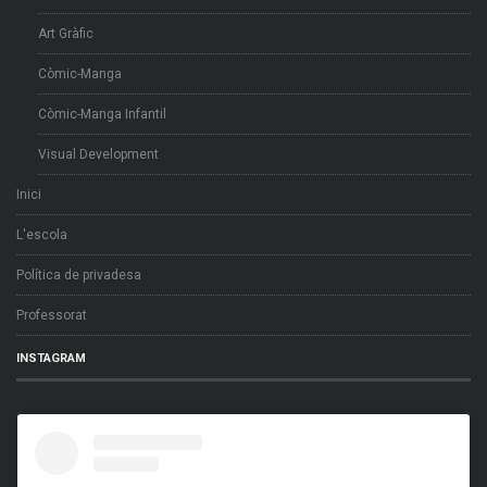
Art Gràfic
Còmic-Manga
Còmic-Manga Infantil
Visual Development
Inici
L'escola
Política de privadesa
Professorat
INSTAGRAM