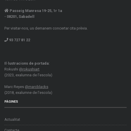
Passeig Manresa 19-25, 1r 1a
- 08201, Sabadell
Per visitar-nos, us demanem concertar cita prèvia.
93 727 81 22
Il·lustracions de portada:
Rokushi
@rokushiart
(2023, exalumna de l'escola)
Marc Reyes
@marcblacks
(2018, exalumne de l'escola)
PÀGINES
Actualitat
Contacte