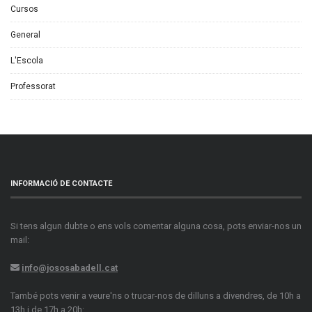
Cursos
General
L'Escola
Professorat
INFORMACIÓ DE CONTACTE
Si tens algun dubte o ens vols comentar alguna cosa, pots enviar-nos un
mail:
info@jososabadell.cat
També pots venir a veure'ns o trucar-nos de dilluns a divendres, de 10h a
13h i de 17h a 20h: