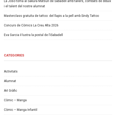
La Joso torna al Sakura Matsuri de Sabadell amb tallers, combats de dibuix
i el talent del nostre alumnat
Masterclass gratuïta de tattoo: del llapis a la pell amb Sindy Tattoo
Concurs de Còmics La Creu Alta 2026
Eva Garcia il·lustra la postal de l’iSabadell
CATEGORIES
Activitats
Alumnat
Art Gràfic
Còmic – Manga
Còmic – Manga Infantil