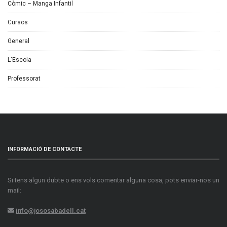
Còmic – Manga Infantil
Cursos
General
L'Escola
Professorat
INFORMACIÓ DE CONTACTE
Si tens algun dubte o ens vols comentar alguna cosa, pots enviar-nos un
mail:
info@jososabadell.cat