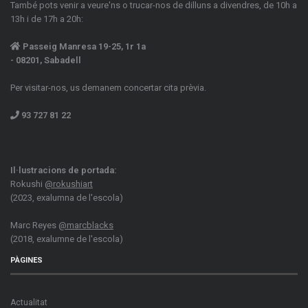
També pots venir a veure'ns o trucar-nos de dilluns a divendres, de 10h a
13h i de 17h a 20h:
Passeig Manresa 19-25, 1r 1a
- 08201, Sabadell
Per visitar-nos, us demanem concertar cita prèvia.
93 727 81 22
Il·lustracions de portada:
Rokushi
@rokushiart
(2023, exalumna de l'escola)
Marc Reyes
@marcblacks
(2018, exalumne de l'escola)
PÀGINES
Actualitat