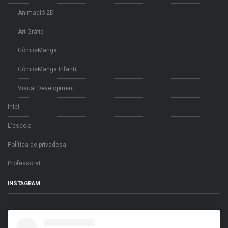
Animació 2D
Art Gràfic
Còmic-Manga
Còmic-Manga Infantil
Visual Development
Inici
L'escola
Política de privadesa
Professorat
INSTAGRAM