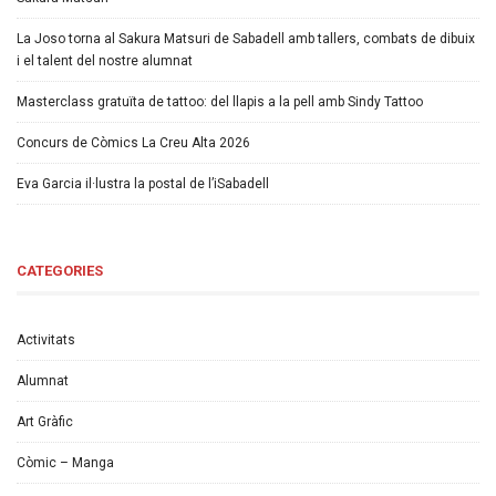
La Joso torna al Sakura Matsuri de Sabadell amb tallers, combats de dibuix
i el talent del nostre alumnat
Masterclass gratuïta de tattoo: del llapis a la pell amb Sindy Tattoo
Concurs de Còmics La Creu Alta 2026
Eva Garcia il·lustra la postal de l’iSabadell
CATEGORIES
Activitats
Alumnat
Art Gràfic
Còmic – Manga