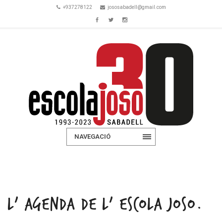
+937278122
jososabadell@gmail.com
NAVEGACIÓ
L’ AGENDA DE L’ ESCOLA JOSO.