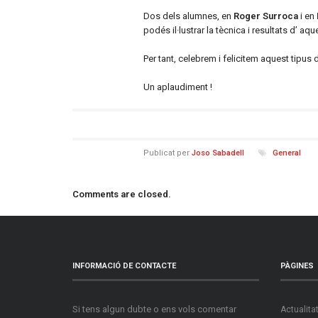
Dos dels alumnes, en
Roger Surroca
i en
podés
il·lustrar la tècnica i resultats d’ aq
Per tant, celebrem i felicitem aquest tipus d
Un aplaudiment !
Publicat per
Joso Sabadell
General
Comments are closed.
INFORMACIÓ DE CONTACTE
PÀGINES
Si tens algun dubte o ens vols comentar
Actualita