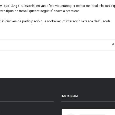
Miquel Àngel Claveri
a, es van oferir voluntaris per cercar material a la xarxa 
uests tipus de treball que tot seguit s’ anava a practicar.
’ iniciatives de participació que nodreixen d’ interacció la tasca de l’ Escola.
INSTAGRAM
t