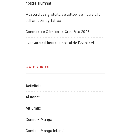
nostre alumnat
Masterclass gratuïta de tattoo: del llapis a la
pell amb Sindy Tattoo
Concurs de Còmics La Creu Alta 2026
Eva Garcia il·lustra la postal de l’iSabadell
CATEGORIES
Activitats
Alumnat
Art Gràfic
Còmic – Manga
Còmic – Manga Infantil