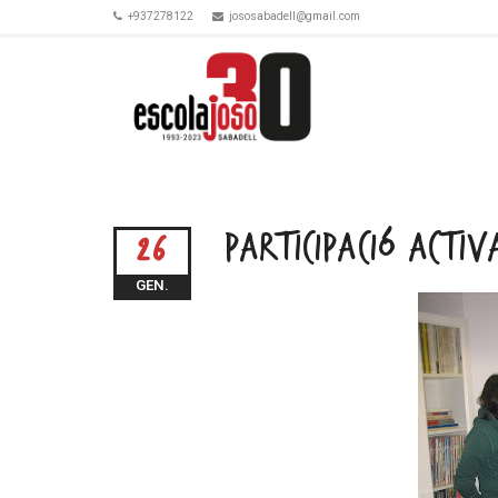
+937278122
jososabadell@gmail.com
PARTICIPACIÓ ACTI
26
GEN.