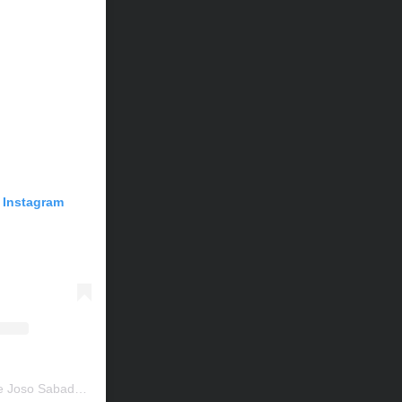
n Instagram
Una publicación compartida de Joso Sabadell (@escolajososabadell)