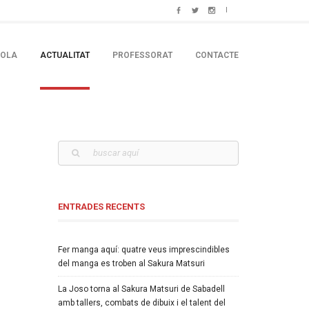
COLA
ACTUALITAT
PROFESSORAT
CONTACTE
ENTRADES RECENTS
Fer manga aquí: quatre veus imprescindibles
del manga es troben al Sakura Matsuri
La Joso torna al Sakura Matsuri de Sabadell
amb tallers, combats de dibuix i el talent del