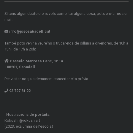
Si tens algun dubte o ens vols comentar alguna cosa, pots enviar-nos un
mail:
info@jososabadell.cat
També pots venir a veure'ns o trucar-nos de dilluns a divendres, de 10h a
13h i de 17h a 20h:
Passeig Manresa 19-25, 1r 1a
- 08201, Sabadell
Per visitar-nos, us demanem concertar cita prèvia.
93 727 81 22
Il·lustracions de portada:
Rokushi
@rokushiart
(2023, exalumna de l'escola)