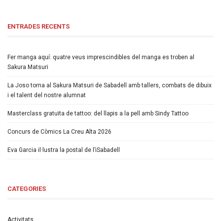
ENTRADES RECENTS
Fer manga aquí: quatre veus imprescindibles del manga es troben al
Sakura Matsuri
La Joso torna al Sakura Matsuri de Sabadell amb tallers, combats de dibuix
i el talent del nostre alumnat
Masterclass gratuïta de tattoo: del llapis a la pell amb Sindy Tattoo
Concurs de Còmics La Creu Alta 2026
Eva Garcia il·lustra la postal de l’iSabadell
CATEGORIES
Activitats