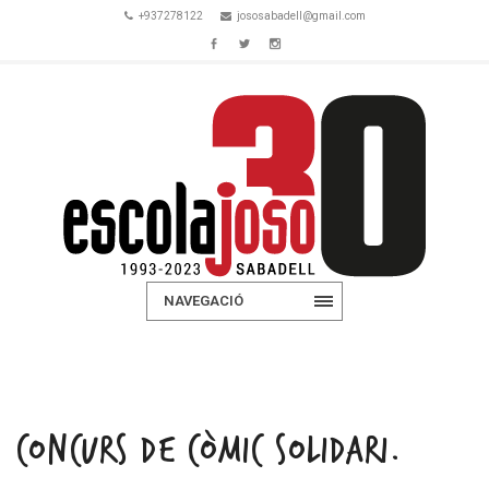
+937278122
jososabadell@gmail.com
NAVEGACIÓ
CONCURS DE CÒMIC SOLIDARI.