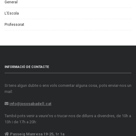
General
L'Escola
Professorat
INFORMACIÓ DE CONTACTE
Si tens algun dubte o ens vols comentar alguna cosa, pots enviar-nos un
mail:
info@jososabadell.cat
També pots venir a veure'ns o trucar-nos de dilluns a divendres, de 10h a
13h i de 17h a 20h:
Passeig Manresa 19-25, 1r 1a