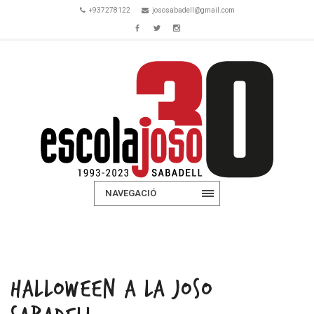
+937278122
jososabadell@gmail.com
NAVEGACIÓ
HALLOWEEN A LA JOSO