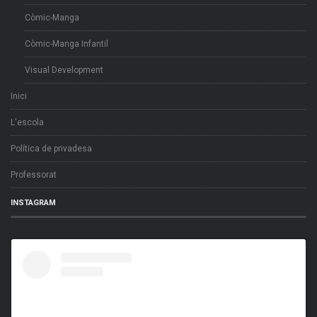
Còmic-Manga
Còmic-Manga Infantil
Visual Development
Inici
L'escola
Política de privadesa
Professorat
INSTAGRAM