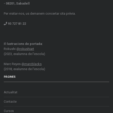
- 08201, Sabadell
Per visitar-nos, us demanem concertar cita prèvia.
93 727 81 22
Il·lustracions de portada:
Rokushi
@rokushiart
(2023, exalumna de l'escola)
Marc Reyes
@marcblacks
(2018, exalumne de l'escola)
PÀGINES
Actualitat
Contacte
Cursos