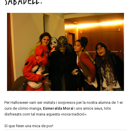
SABADELL.
Per Halloween vam ser visitats i sorpresos per la nostra alumna de 1 er.
curs de còmic-manga,
Esmeralda Mora
l i uns amics seus, tots
disfresats com tal mana aquesta «nova tradició».
Sí que feien una mica de por!