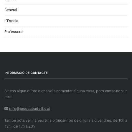
General
L'Escola
Professorat
INFORMACIÓ DE CONTACTE
Si tens algun dubte o ens vols comentar alguna cosa, pots enviar-nos un
mail:
info@jososabadell.cat
També pots venir a veure'ns o trucar-nos de dilluns a divendres, de 10h a
13h i de 17h a 20h: