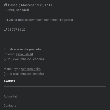
Passeig Manresa 19-25, 1r 1a
- 08201, Sabadell
Per visitar-nos, us demanem concertar cita prèvia.
93 727 81 22
Il·lustracions de portada:
Rokushi
@rokushiart
(2023, exalumna de l'escola)
Marc Reyes
@marcblacks
(2018, exalumne de l'escola)
PÀGINES
Actualitat
Contacte