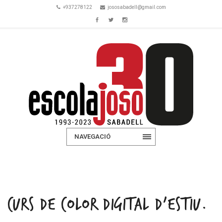
+937278122
jososabadell@gmail.com
NAVEGACIÓ
CURS DE COLOR DIGITAL D’ESTIU.