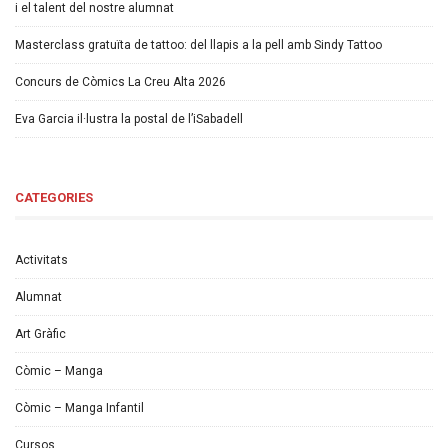
i el talent del nostre alumnat
Masterclass gratuïta de tattoo: del llapis a la pell amb Sindy Tattoo
Concurs de Còmics La Creu Alta 2026
Eva Garcia il·lustra la postal de l’iSabadell
CATEGORIES
Activitats
Alumnat
Art Gràfic
Còmic – Manga
Còmic – Manga Infantil
Cursos