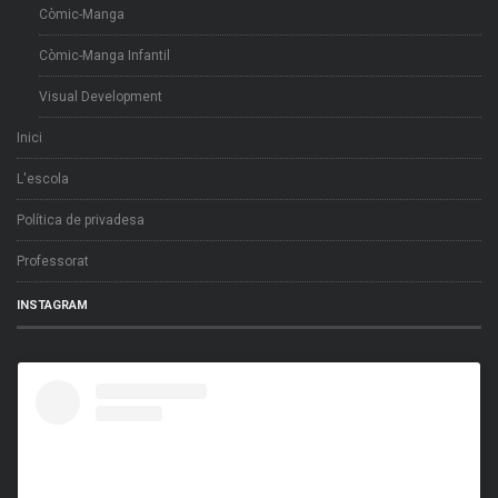
Còmic-Manga
Còmic-Manga Infantil
Visual Development
Inici
L'escola
Política de privadesa
Professorat
INSTAGRAM