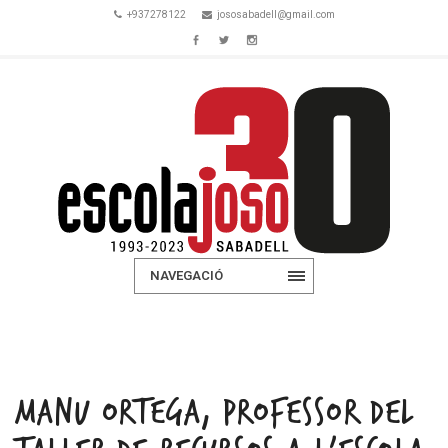
+937278122
jososabadell@gmail.com
NAVEGACIÓ
MANU ORTEGA, PROFESSOR DEL