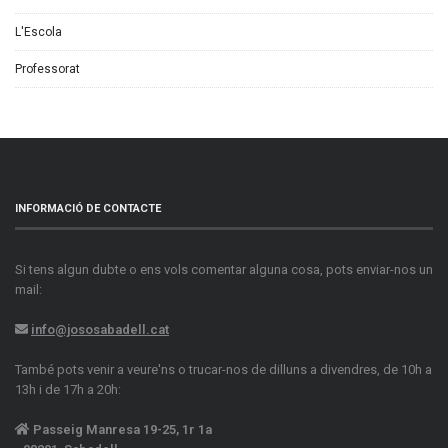
L'Escola
Professorat
INFORMACIÓ DE CONTACTE
Si tens algun dubte o ens vols comentar alguna cosa, pots enviar-nos un
mail:
info@jososabadell.cat
També pots venir a veure'ns o trucar-nos de dilluns a divendres, de 10h a
13h i de 17h a 20h:
Passeig Manresa 19-25, 1r 1a