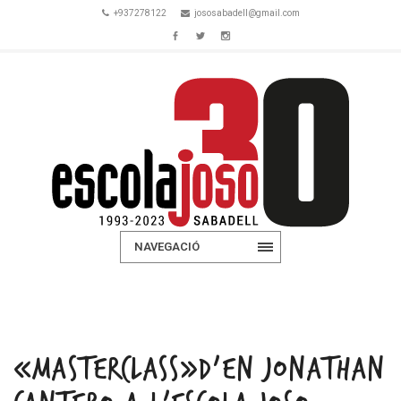
+937278122
jososabadell@gmail.com
NAVEGACIÓ
«MASTERCLASS»D’EN JONATHAN