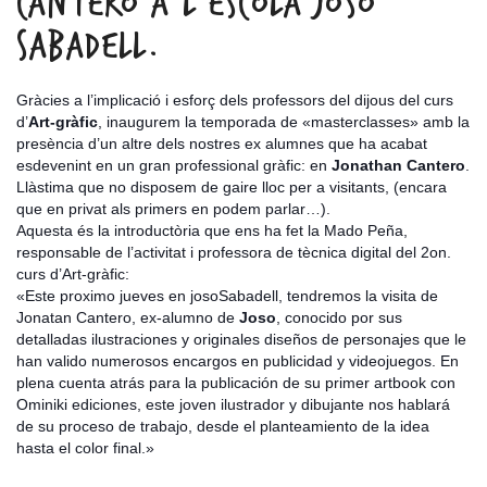
CANTERO A L’ESCOLA JOSO
SABADELL.
Gràcies a l’implicació i esforç dels professors del dijous del curs
d’
Art-gràfic
, inaugurem la temporada de «masterclasses» amb la
presència d’un altre dels nostres ex alumnes que ha acabat
esdevenint en un gran professional gràfic: en
Jonathan Cantero
.
Llàstima que no disposem de gaire lloc per a visitants, (encara
que en privat als primers en podem parlar…).
Aquesta és la introductòria que ens ha fet la Mado Peña,
responsable de l’activitat i professora de tècnica digital
del 2on.
curs d’Art-gràfic:
«Este proximo jueves en josoSabadell, tendremos la visita de
Jonatan Cantero, ex-alumno de
Joso
, conocido por sus
detalladas ilustraciones y originales diseños de personajes que le
han valido numerosos encargos en publicidad y videojuegos. En
plena cuenta atrás para la publicación de su primer artbook con
Ominiki ediciones, este joven ilustrador y dibujante nos hablará
de su proceso de trabajo, desde el planteamiento de la idea
hasta el color final.»