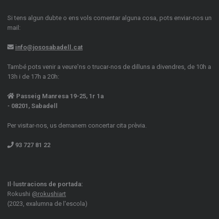
Si tens algun dubte o ens vols comentar alguna cosa, pots enviar-nos un
mail:
info@jososabadell.cat
També pots venir a veure'ns o trucar-nos de dilluns a divendres, de 10h a
13h i de 17h a 20h:
Passeig Manresa 19-25, 1r 1a
- 08201, Sabadell
Per visitar-nos, us demanem concertar cita prèvia.
93 727 81 22
Il·lustracions de portada:
Rokushi
@rokushiart
(2023, exalumna de l'escola)