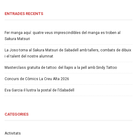
ENTRADES RECENTS
Fer manga aquí: quatre veus imprescindibles del manga es troben al
Sakura Matsuri
La Joso torna al Sakura Matsuri de Sabadell amb tallers, combats de dibuix
i el talent del nostre alumnat
Masterclass gratuïta de tattoo: del llapis a la pell amb Sindy Tattoo
Concurs de Còmics La Creu Alta 2026
Eva Garcia il·lustra la postal de l’iSabadell
CATEGORIES
Activitats