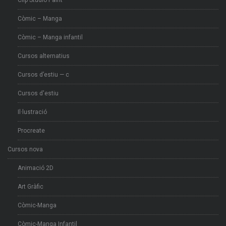
Clip Studio Paint
Còmic – Manga
Còmic – Manga infantil
Cursos alternatius
Cursos d’estiu — c
Cursos d'estiu
Il·lustració
Procreate
Cursos nova
Animació 2D
Art Gràfic
Còmic-Manga
Còmic-Manga Infantil