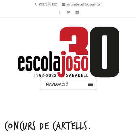
+937278122
jososabadell@gmail.com
NAVEGACIÓ
CONCURS DE CARTELLS.