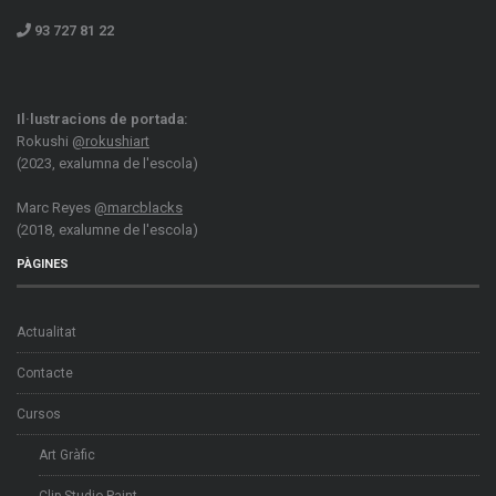
93 727 81 22
Il·lustracions de portada:
Rokushi
@rokushiart
(2023, exalumna de l'escola)
Marc Reyes
@marcblacks
(2018, exalumne de l'escola)
PÀGINES
Actualitat
Contacte
Cursos
Art Gràfic