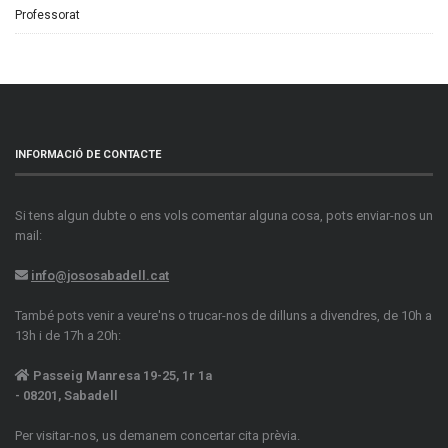
Professorat
INFORMACIÓ DE CONTACTE
Si tens algun dubte o ens vols comentar alguna cosa, pots enviar-nos un
mail:
info@jososabadell.cat
També pots venir a veure'ns o trucar-nos de dilluns a divendres, de 10h a
13h i de 17h a 20h:
Passeig Manresa 19-25, 1r 1a
- 08201, Sabadell
Per visitar-nos, us demanem concertar cita prèvia.