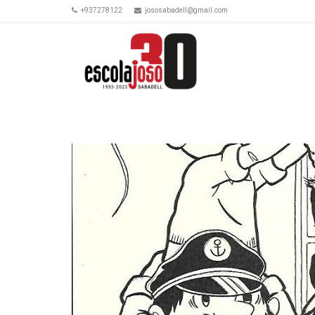
+937278122
jososabadell@gmail.com