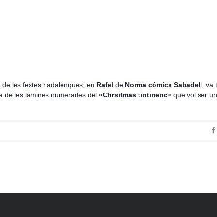
s de les festes nadalenques, en
Rafel
de
Norma còmics Sabadel
l, va 
 una de les làmines numerades del
«Chrsitmas tintinenc»
que vol ser u