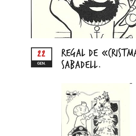
REGAL DE «CRISTM
22
SABADELL.
GEN.