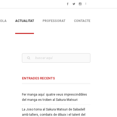
COLA
ACTUALITAT
PROFESSORAT
CONTACTE
ENTRADES RECENTS
Fer manga aquí: quatre veus imprescindibles
del manga es troben al Sakura Matsuri
La Joso torna al Sakura Matsuri de Sabadell
amb tallers, combats de dibuix i el talent del