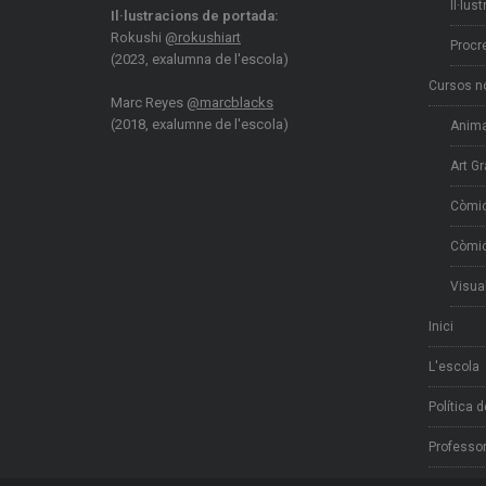
Il·lus
Il·lustracions de portada:
Rokushi
@rokushiart
Procr
(2023, exalumna de l'escola)
Cursos n
Marc Reyes
@marcblacks
(2018, exalumne de l'escola)
Anima
Art Gr
Còmi
Còmic
Visua
Inici
L'escola
Política 
Professor