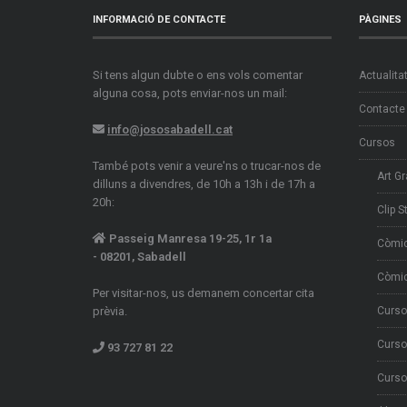
INFORMACIÓ DE CONTACTE
PÀGINES
Si tens algun dubte o ens vols comentar
Actualita
alguna cosa, pots enviar-nos un mail:
Contacte
info@jososabadell.cat
Cursos
També pots venir a veure'ns o trucar-nos de
Art Gr
dilluns a divendres, de 10h a 13h i de 17h a
20h:
Clip S
Passeig Manresa 19-25, 1r 1a
Còmi
- 08201, Sabadell
Còmic
Per visitar-nos, us demanem concertar cita
prèvia.
Curso
Curso
93 727 81 22
Curso