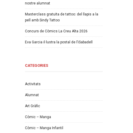
nostre alumnat
Masterclass gratuïta de tattoo: del llapis a la
pell amb Sindy Tattoo
Concurs de Còmics La Creu Alta 2026
Eva Garcia il·lustra la postal de l’iSabadell
CATEGORIES
Activitats
Alumnat
Art Gràfic
Còmic – Manga
Còmic – Manga Infantil