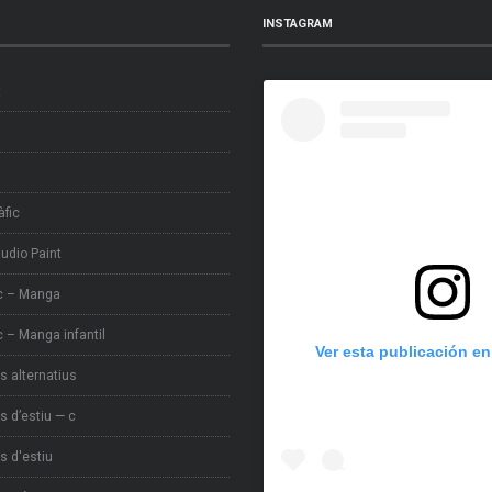
INSTAGRAM
t
àfic
tudio Paint
c – Manga
 – Manga infantil
Ver esta publicación e
s alternatius
s d’estiu — c
s d'estiu