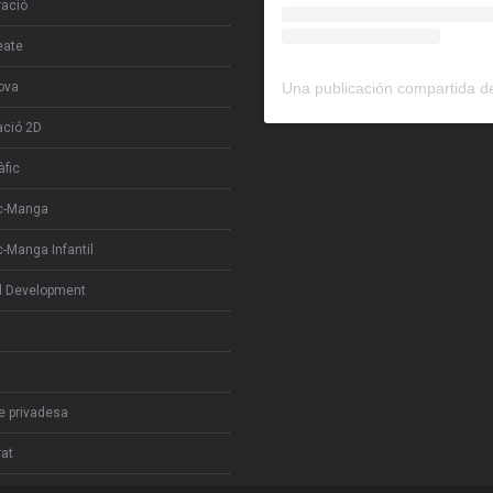
tració
eate
ova
ció 2D
àfic
c-Manga
-Manga Infantil
l Development
de privadesa
at