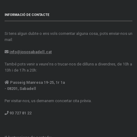
INFORMACIÓ DE CONTACTE
Si tens algun dubte o ens vols comentar alguna cosa, pots enviar-nos un
mail:
info@jososabadell.cat
També pots venir a veure'ns o trucar-nos de dilluns a divendres, de 10h a
13h i de 17h a 20h:
Passeig Manresa 19-25, 1r 1a
- 08201, Sabadell
Per visitar-nos, us demanem concertar cita prèvia.
93 727 81 22