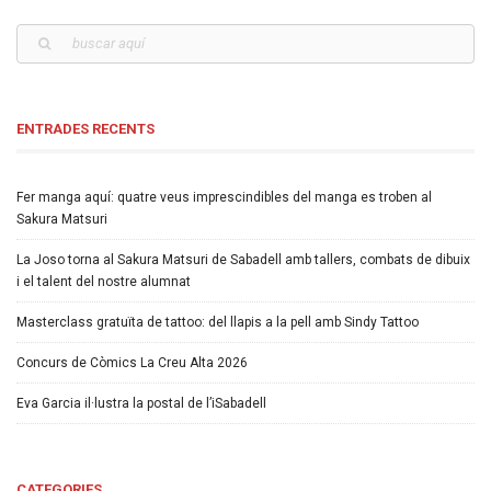
ENTRADES RECENTS
Fer manga aquí: quatre veus imprescindibles del manga es troben al
Sakura Matsuri
La Joso torna al Sakura Matsuri de Sabadell amb tallers, combats de dibuix
i el talent del nostre alumnat
Masterclass gratuïta de tattoo: del llapis a la pell amb Sindy Tattoo
Concurs de Còmics La Creu Alta 2026
Eva Garcia il·lustra la postal de l’iSabadell
CATEGORIES