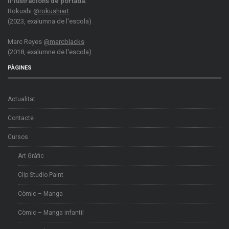
Il·lustracions de portada:
Rokushi
@rokushiart
(2023, exalumna de l'escola)
Marc Reyes
@marcblacks
(2018, exalumne de l'escola)
PÀGINES
Actualitat
Contacte
Cursos
Art Gràfic
Clip Studio Paint
Còmic – Manga
Còmic – Manga infantil