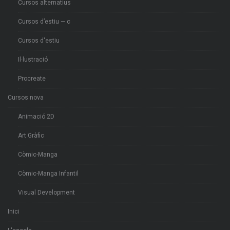
Cursos alternatius
Cursos d’estiu — c
Cursos d'estiu
Il·lustració
Procreate
Cursos nova
Animació 2D
Art Gràfic
Còmic-Manga
Còmic-Manga Infantil
Visual Development
Inici