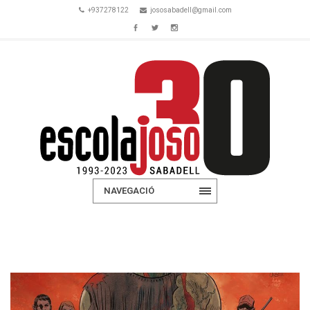
+937278122
jososabadell@gmail.com
NAVEGACIÓ