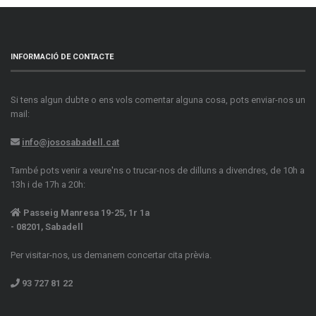
INFORMACIÓ DE CONTACTE
Si tens algun dubte o ens vols comentar alguna cosa, pots enviar-nos un
mail:
info@jososabadell.cat
També pots venir a veure'ns o trucar-nos de dilluns a divendres, de 10h a
13h i de 17h a 20h:
Passeig Manresa 19-25, 1r 1a
- 08201, Sabadell
Per visitar-nos, us demanem concertar cita prèvia.
93 727 81 22