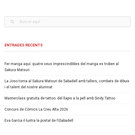
ENTRADES RECENTS
Fer manga aquí: quatre veus imprescindibles del manga es troben al
Sakura Matsuri
La Joso torna al Sakura Matsuri de Sabadell amb tallers, combats de dibuix
i el talent del nostre alumnat
Masterclass gratuïta de tattoo: del llapis a la pell amb Sindy Tattoo
Concurs de Còmics La Creu Alta 2026
Eva Garcia il·lustra la postal de l’iSabadell