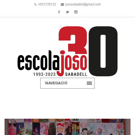
+937278122
jososabadell@gmail.com
NAVEGACIÓ