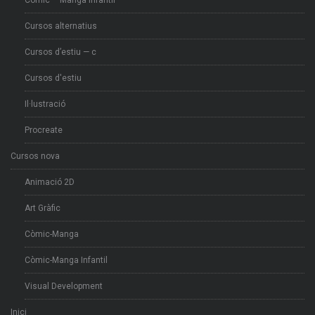
Còmic – Manga infantil
Cursos alternatius
Cursos d’estiu — c
Cursos d'estiu
Il·lustració
Procreate
Cursos nova
Animació 2D
Art Gràfic
Còmic-Manga
Còmic-Manga Infantil
Visual Development
Inici