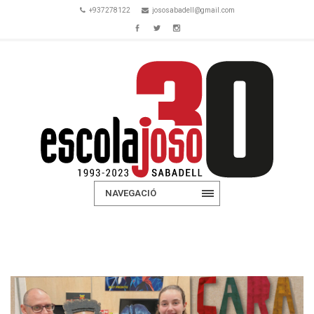
+937278122
jososabadell@gmail.com
NAVEGACIÓ