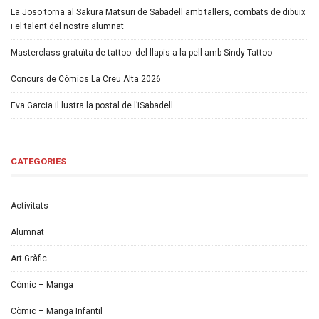
La Joso torna al Sakura Matsuri de Sabadell amb tallers, combats de dibuix
i el talent del nostre alumnat
Masterclass gratuïta de tattoo: del llapis a la pell amb Sindy Tattoo
Concurs de Còmics La Creu Alta 2026
Eva Garcia il·lustra la postal de l’iSabadell
CATEGORIES
Activitats
Alumnat
Art Gràfic
Còmic – Manga
Còmic – Manga Infantil