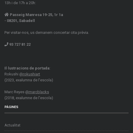
13h i de 17h a 20h:
Passeig Manresa 19-25, 1r 1a
- 08201, Sabadell
Per visitar-nos, us demanem concertar cita prèvia.
93 727 81 22
Il·lustracions de portada:
Rokushi
@rokushiart
(2023, exalumna de l'escola)
Marc Reyes
@marcblacks
(2018, exalumne de l'escola)
PÀGINES
Actualitat