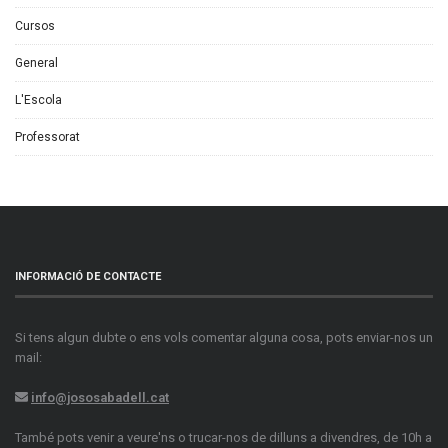
Cursos
General
L'Escola
Professorat
INFORMACIÓ DE CONTACTE
Si tens algun dubte o ens vols comentar alguna cosa, pots enviar-nos un
mail:
info@jososabadell.cat
També pots venir a veure'ns o trucar-nos de dilluns a divendres, de 10h a