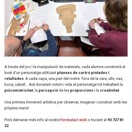
A través del joc i la manipulació de materials, cada alumne construirà el
bust d’un personatge utilitzant
planxes de cartró pintades i
retallades
. A cada capa, una part del rostre: fons de la cara, ulls, nas,
boca, cabell… Així donarem volum i vida al personatge tot treballant la
psicomotricitat
, la
percepció
de les
proporcions
i la
creativitat
.
Una primera immersió artística per observar, imaginar i construir amb les
pròpies mans!
Pots demanar més info al nostre
formulari web
o trucant al
93 727 81
22
.