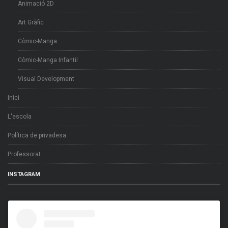
Animació 2D
Art Gràfic
Còmic-Manga
Còmic-Manga Infantil
Visual Development
Inici
L'escola
Política de privadesa
Professorat
INSTAGRAM