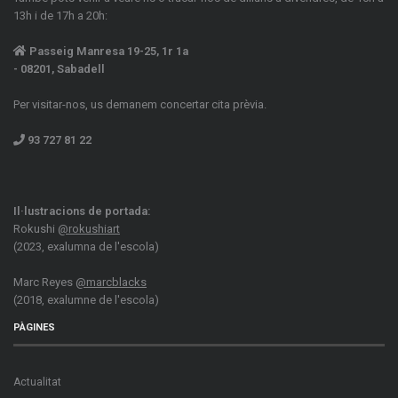
13h i de 17h a 20h:
Passeig Manresa 19-25, 1r 1a
- 08201, Sabadell
Per visitar-nos, us demanem concertar cita prèvia.
93 727 81 22
Il·lustracions de portada:
Rokushi
@rokushiart
(2023, exalumna de l'escola)
Marc Reyes
@marcblacks
(2018, exalumne de l'escola)
PÀGINES
Actualitat