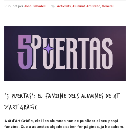
Publicat per
Joso Sabadell
Activitats
,
Alumnat
,
Art Gràfic
,
General
‘5 Puertas’: el fanzine dels alumnes de 4t
d’Art Gràfic
A 4t d’Art Gràfic, els i les alumnes han de publicar el seu propi
fanzine. Que a aquestes alçades saben fer pàgines, ja ho sabem.