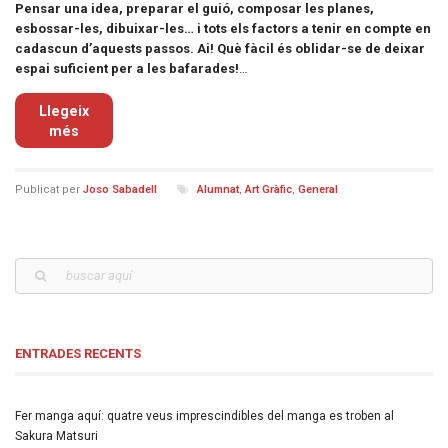
Pensar una idea, preparar el guió, composar les planes,
esbossar-les, dibuixar-les… i tots els factors a tenir en compte en
cadascun d’aquests passos. Ai! Què fàcil és oblidar-se de deixar
espai suficient per a les bafarades!
…
Llegeix
més
Publicat per
Joso Sabadell
Alumnat
,
Art Gràfic
,
General
ENTRADES RECENTS
Fer manga aquí: quatre veus imprescindibles del manga es troben al
Sakura Matsuri