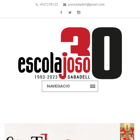
+937278122
jososabadell@gmail.com
NAVEGACIÓ