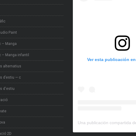
àfic
tudio Paint
c – Manga
 – Manga infantil
Ver esta publicación e
s alternatius
s d’estiu — c
s d'estiu
tració
eate
ova
ció 2D