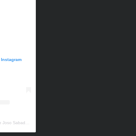
n Instagram
Una publicación compartida de Joso Sabadell (@escolajososabadell)