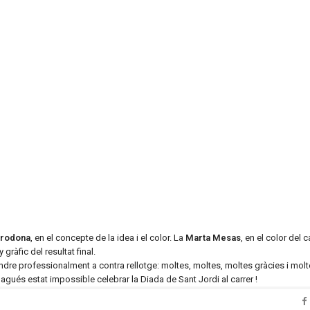
rrodona
, en el concepte de la idea i el color. La
Marta Mesas
, en el color del ca
 gràfic del resultat final.
ondre professionalment a contra rellotge: moltes, moltes, moltes gràcies i molt
hagués estat impossible celebrar la Diada de Sant Jordi al carrer !