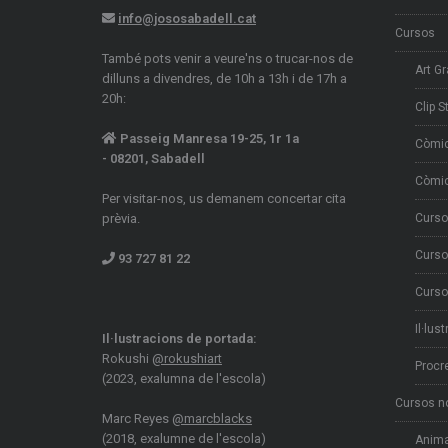
info@jososabadell.cat
Cursos
També pots venir a veure'ns o trucar-nos de
Art Gr
dilluns a divendres, de 10h a 13h i de 17h a
20h:
Clip S
Passeig Manresa 19-25, 1r 1a
Còmi
- 08201, Sabadell
Còmic
Per visitar-nos, us demanem concertar cita
prèvia.
Curso
Curso
93 727 81 22
Curso
Il·lus
Il·lustracions de portada:
Rokushi
@rokushiart
Procr
(2023, exalumna de l'escola)
Cursos n
Marc Reyes
@marcblacks
(2018, exalumne de l'escola)
Anima