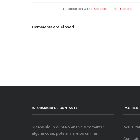
Publicat per
Joso Sabadell
General
Comments are closed.
INFORMACIÓ DE CONTACTE
PÀGINES
Si tens algun dubte o ens vols comentar
Actualita
alguna cosa, pots enviar-nos un mail:
Contacte