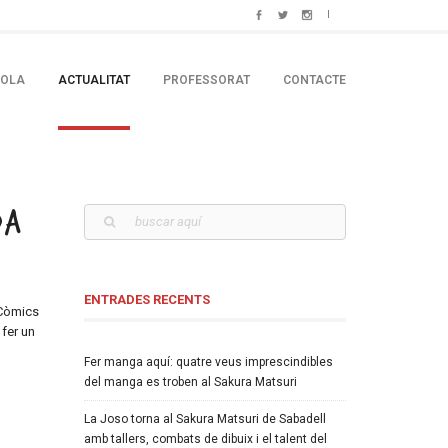
COLA
ACTUALITAT
PROFESSORAT
CONTACTE
DA
ENTRADES RECENTS
 Còmics
 fer un
Fer manga aquí: quatre veus imprescindibles
del manga es troben al Sakura Matsuri
La Joso torna al Sakura Matsuri de Sabadell
amb tallers, combats de dibuix i el talent del