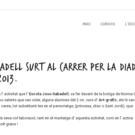
SKIP TO PRIMARY CONTENT
SKIP TO SECONDARY CONTENT
INICI
CURSOS
L'ES
MAIN MENU
BADELL SURT AL CARRER PER LA DIA
2013.
l’ activitat que l’
Escola Joso Sabadell
, va fer davant de la botiga de Norma
prou valents que van voler, alguns alumnes del 2 on. curs d’
Art-gràfic
, els hi van
ares, tot substituint-les en el personatge, (princesa, drac o Sant Jordi), que
 la seva col·laboració, tant en el muntatge d’ aquesta activitat, com en l’ activa
olt grans !