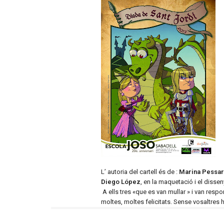
L’ autoria del cartell és de :
Marina Pessa
Diego López
, en la maquetació i el disseny
A ells tres «que es van mullar » i van resp
moltes, moltes felicitats. Sense vosaltres 