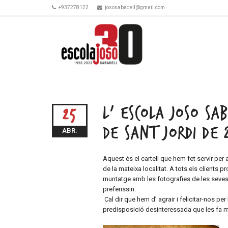
+937278122
jososabadell@gmail.com
L’ ESCOLA JOSO SA
25
DE SANT JORDI DE 
ABR.
Aquest és el cartell que hem fet servir per a 
de la mateixa localitat. A tots els clients 
muntatge amb les fotografies de les seves c
preferissin.
Cal dir que hem d’ agrair i felicitar-nos per
predisposició desinteressada que les fa m