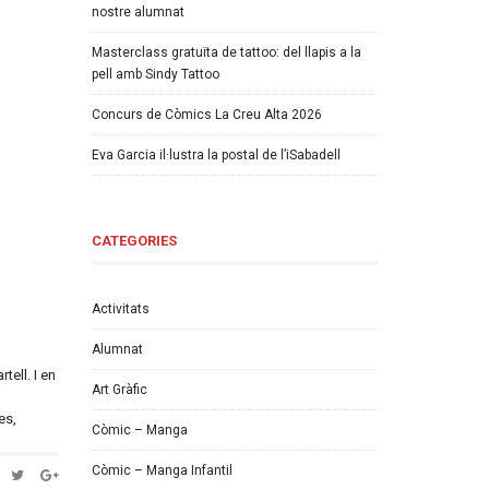
nostre alumnat
Masterclass gratuïta de tattoo: del llapis a la
pell amb Sindy Tattoo
Concurs de Còmics La Creu Alta 2026
Eva Garcia il·lustra la postal de l’iSabadell
CATEGORIES
Activitats
Alumnat
rtell. I en
Art Gràfic
es,
Còmic – Manga
Còmic – Manga Infantil