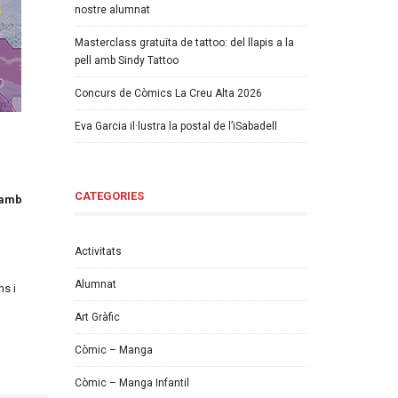
nostre alumnat
Masterclass gratuïta de tattoo: del llapis a la
pell amb Sindy Tattoo
Concurs de Còmics La Creu Alta 2026
Eva Garcia il·lustra la postal de l’iSabadell
CATEGORIES
t amb
Activitats
Alumnat
ns i
Art Gràfic
Còmic – Manga
Còmic – Manga Infantil