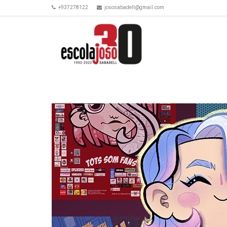
+937278122
jososabadell@gmail.com