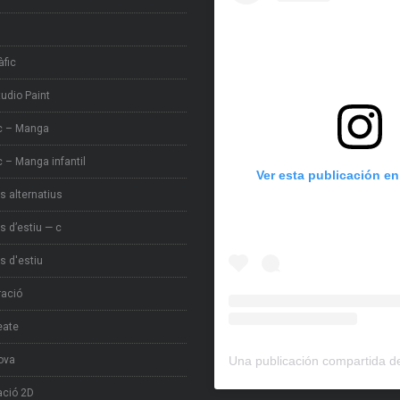
àfic
tudio Paint
c – Manga
 – Manga infantil
Ver esta publicación e
s alternatius
s d’estiu — c
s d'estiu
tració
eate
ova
ció 2D