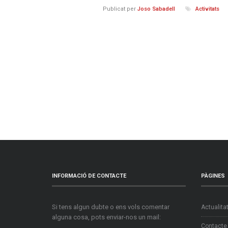
Publicat per
Joso Sabadell
Activitats
INFORMACIÓ DE CONTACTE
PÀGINES
Si tens algun dubte o ens vols comentar
Actualita
alguna cosa, pots enviar-nos un mail:
Contacte