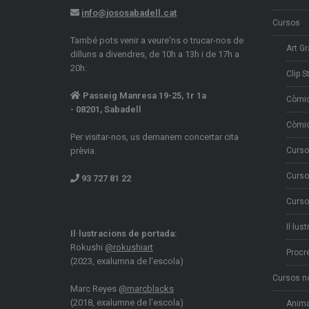
info@jososabadell.cat
Cursos
També pots venir a veure'ns o trucar-nos de
Art Gr
dilluns a divendres, de 10h a 13h i de 17h a
20h:
Clip S
Passeig Manresa 19-25, 1r 1a
Còmi
- 08201, Sabadell
Còmic
Per visitar-nos, us demanem concertar cita
prèvia.
Curso
Curso
93 727 81 22
Curso
Il·lus
Il·lustracions de portada:
Rokushi
@rokushiart
Procr
(2023, exalumna de l'escola)
Cursos n
Marc Reyes
@marcblacks
(2018, exalumne de l'escola)
Anima