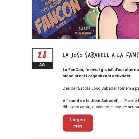
28
La Joso Sabadell a la Fan
AG.
La FanCon, festival gratuït d’oci altern
stand propi i organitzant activitats.
Des de l’Escola Joso Sabadell tornem a pa
A l’
stand de la Joso Sabadell
, al Pavell
dibuixant en viu, durant tot el cap de setm
Llegeix
més