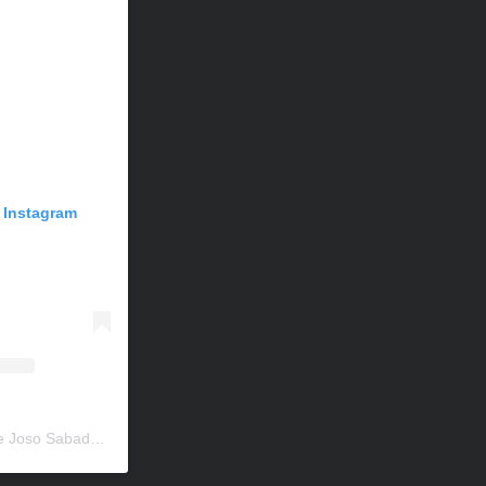
n Instagram
Una publicación compartida de Joso Sabadell (@escolajososabadell)