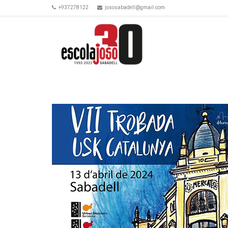
+937278122
jososabadell@gmail.com