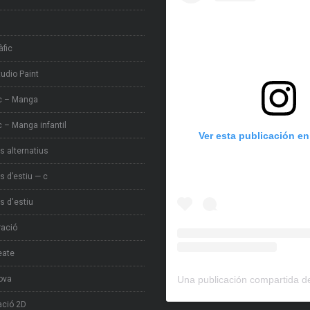
àfic
tudio Paint
c – Manga
 – Manga infantil
Ver esta publicación e
s alternatius
s d’estiu — c
s d'estiu
tració
eate
ova
ció 2D