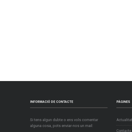
INFORMACIÓ DE CONTACTE
PÀGINES
Si tens algun dubte o ens vols comentar
Actualita
alguna cosa, pots enviar-nos un mail:
Contacte