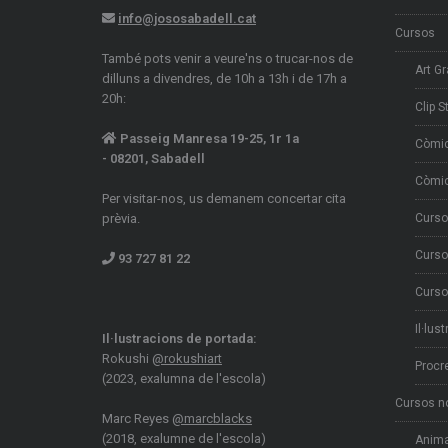
info@jososabadell.cat
Cursos
També pots venir a veure'ns o trucar-nos de
Art Gr
dilluns a divendres, de 10h a 13h i de 17h a
20h:
Clip S
Passeig Manresa 19-25, 1r 1a
Còmi
- 08201, Sabadell
Còmic
Per visitar-nos, us demanem concertar cita
prèvia.
Curso
Curso
93 727 81 22
Curso
Il·lus
Il·lustracions de portada:
Rokushi
@rokushiart
Procr
(2023, exalumna de l'escola)
Cursos n
Marc Reyes
@marcblacks
(2018, exalumne de l'escola)
Anima