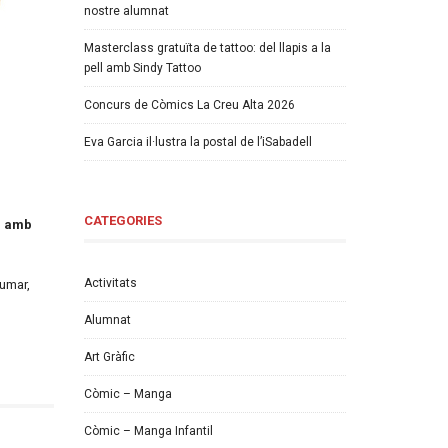
nostre alumnat
Masterclass gratuïta de tattoo: del llapis a la
pell amb Sindy Tattoo
Concurs de Còmics La Creu Alta 2026
Eva Garcia il·lustra la postal de l’iSabadell
CATEGORIES
r amb
Activitats
sumar,
Alumnat
Art Gràfic
Còmic – Manga
Còmic – Manga Infantil