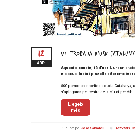
12
VII trobada d’USK Catalun
ABR.
Aquest dissabte, 13 d’abril, urban ske
els seus llapis i pinzells diferents indre
600 persones inscrites de tota Catalunya, 
s’aplegaran pel centre de la ciutat per dibu
Llegeix
més
Publicat per
Joso Sabadell
Activitats
,
C