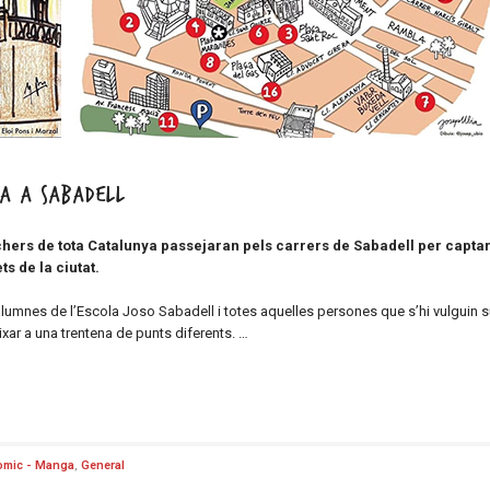
ya a Sabadell
tchers de tota Catalunya passejaran pels carrers de Sabadell per capta
ts de la ciutat.
alumnes de l’Escola Joso Sabadell i totes aquelles persones que s’hi vulguin 
ixar a una trentena de punts diferents. …
òmic - Manga
,
General