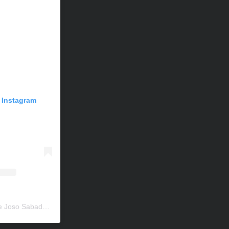
n Instagram
Una publicación compartida de Joso Sabadell (@escolajososabadell)