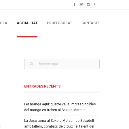
COLA
ACTUALITAT
PROFESSORAT
CONTACTE
ENTRADES RECENTS
Fer manga aquí: quatre veus imprescindibles
del manga es troben al Sakura Matsuri
La Joso torna al Sakura Matsuri de Sabadell
amb tallers, combats de dibuix i el talent del