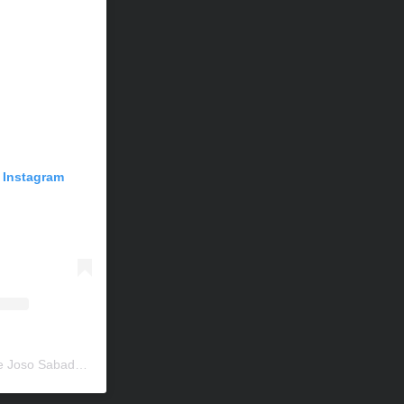
n Instagram
Una publicación compartida de Joso Sabadell (@escolajososabadell)