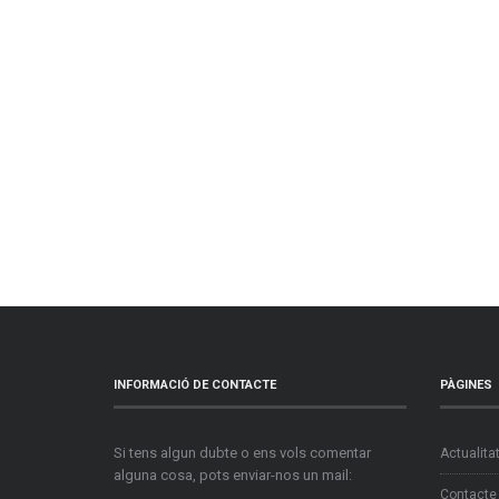
INFORMACIÓ DE CONTACTE
PÀGINES
Si tens algun dubte o ens vols comentar
Actualita
alguna cosa, pots enviar-nos un mail:
Contacte