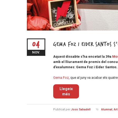
04
Gema Foz i Eider Santos s
NOV.
Aquest dissabte s’ha encetat la 39a
Mos
amb el lliurament de premis del concur
d’exalumnes: Gema Foz i Eider Santos.
Gema Foz
, que al juny va acabar els quatre
Llegeix
més
Publicat per
Joso Sabadell
Alumnat
,
Art