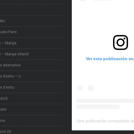
àfic
tudio Paint
c – Manga
 – Manga infantil
Ver esta publicación e
s alternatius
s d’estiu — c
s d'estiu
tració
eate
ova
ció 2D