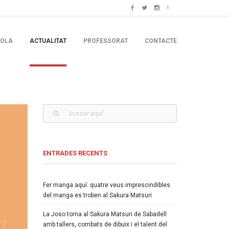
COLA
ACTUALITAT
PROFESSORAT
CONTACTE
ENTRADES RECENTS
Fer manga aquí: quatre veus imprescindibles
del manga es troben al Sakura Matsuri
La Joso torna al Sakura Matsuri de Sabadell
amb tallers, combats de dibuix i el talent del