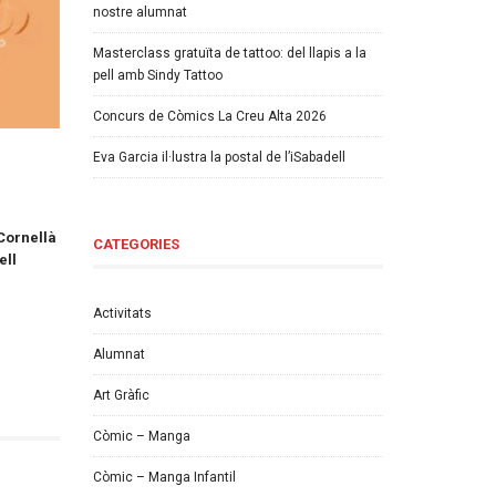
nostre alumnat
Masterclass gratuïta de tattoo: del llapis a la
pell amb Sindy Tattoo
Concurs de Còmics La Creu Alta 2026
Eva Garcia il·lustra la postal de l’iSabadell
 Cornellà
CATEGORIES
ell
Activitats
Alumnat
Art Gràfic
Còmic – Manga
Còmic – Manga Infantil