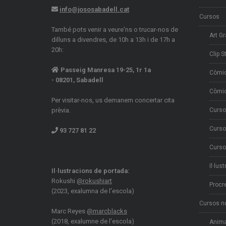
info@jososabadell.cat
Cursos
També pots venir a veure'ns o trucar-nos de
Art Gr
dilluns a divendres, de 10h a 13h i de 17h a
20h:
Clip S
Passeig Manresa 19-25, 1r 1a
Còmi
- 08201, Sabadell
Còmic
Per visitar-nos, us demanem concertar cita
prèvia.
Curso
Curso
93 727 81 22
Curso
Il·lus
Il·lustracions de portada:
Rokushi
@rokushiart
Procr
(2023, exalumna de l'escola)
Cursos n
Marc Reyes
@marcblacks
(2018, exalumne de l'escola)
Anima