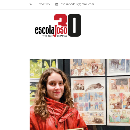
+937278122
jososabadell@gmail.com